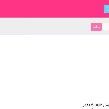
Araxie هو اسم فتاة. أصل الأسم هو الأرميني على موقعنا 6 الأشخاص بأسم Araxie (قدر