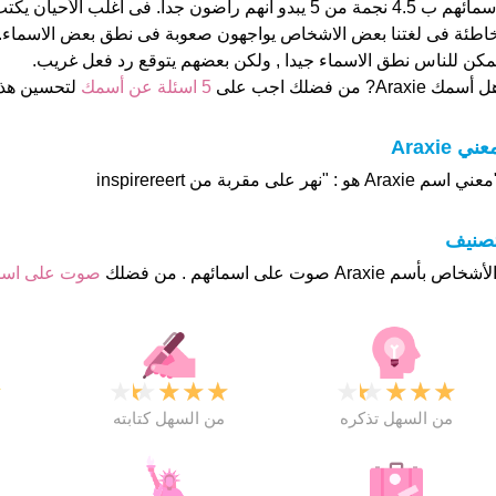
اسمائهم ب 4.5 نجمة من 5 يبدو انهم راضون جدا. فى اغلب الأ
اطئة فى لغتنا بعض الاشخاص يواجهون صعوبة فى نطق بعض الاسماء.
مكن للناس نطق الاسماء جيدا , ولكن بعضهم يتوقع رد فعل غريب.
 أسمك Araxie? من فضلك اجب على
5 اسئلة عن أسمك
لتحسين هذ
عني Araxie
ني اسم Araxie هو : "نهر على مقربة من inspirereert
تصنيف
صوت على اس
★
★
★
★
★
★
★
★
★
★
★
من السهل تذكره
من السهل كتابته