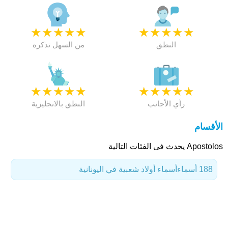
★
★
★
★
★
★
★
★
★
★
النطق
من السهل تذكره
★
★
★
★
★
★
★
★
★
★
رأي الأجانب
النطق بالانجليزية
الأقسام
Apostolos يحدث فى الفئات التالية
188 أسماء
أسماء أولاد شعبية في اليونانية