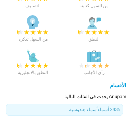
من السهل كتابته
التصنيف
★
★
★
★
★
★
★
★
★
★
النطق
من السهل تذكره
★
★
★
★
★
★
★
★
★
★
رأي الأجانب
النطق بالانجليزية
الأقسام
Anupam يحدث فى الفئات التالية
2435 أسماء
أسماء هندوسية