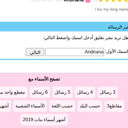
21 عاماً 22-12-2019
♀
i luv my long nam
ر الرسالة
هل تريد نشر تعليق أدخل اسمك واضغط التالي:
اسمك الأول:
تصفح الأسماء مع
3 رسائل
4 رسائل
5 رسائل
6 رسائل
مقطع واحد من
مقاطع3
حسب البلد
حسب اللغة
الأسماء الشعبية
أشهر أ
أشهر أسماء بنات 2019