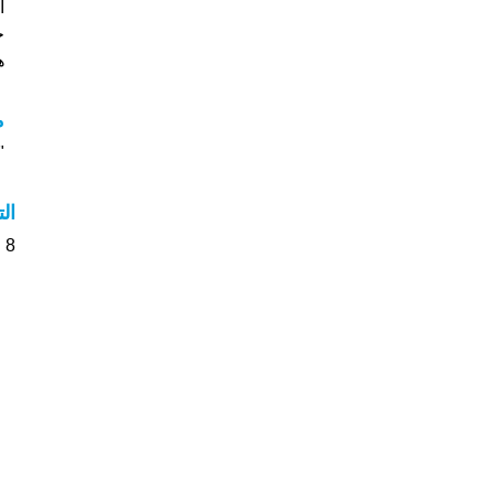
خ
هل
مع
"مع
ال
8 الأشخاص بأسم Andriana صوت على اسمائهم . من فضلك