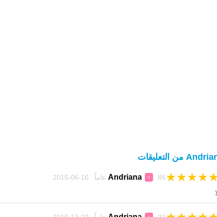
Andr من التعليقات
★
★
★
★
Andriana
86 عاماً 16-06-2015
♀
ا
★
★
★
★
Andriana