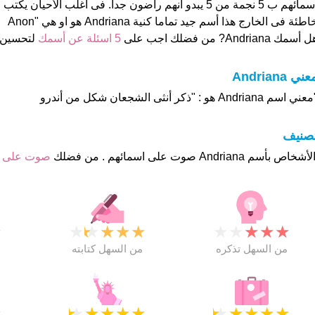
اسمائهم ب 5 نجمة من 5 يبدو انهم راضون جدا. فى اغلب الأحيا
اطئة فى الخارج هذا أسم جيد تماما كنية Andriana هو او هي "Anon
 أسمك Andriana? من فضلك اجب على
5 اسئلة عن أسمك
لتحسين 
ني Andriana
ني اسم Andriana هو : "ذكر أنثى الشجعان شكل من أندرو
تصنيف
صوت على 
★
★
★
★
★
★
★
★
★
★
★
من السهل تذكره
من السهل كتابته
★
★
★
★
★
★
★
★
★
★
★