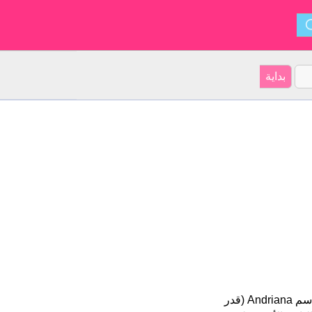
Andriana هو اسم فتاة. أصل الأسم هو يونان على موقعنا 8 الأشخاص بأسم Andriana (قدر