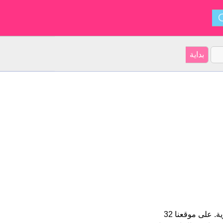
Aldin هو اسم للبنين الأسم شكل من أشكال Alwine و ينشأ من الإنجليزية. على موقعنا 32