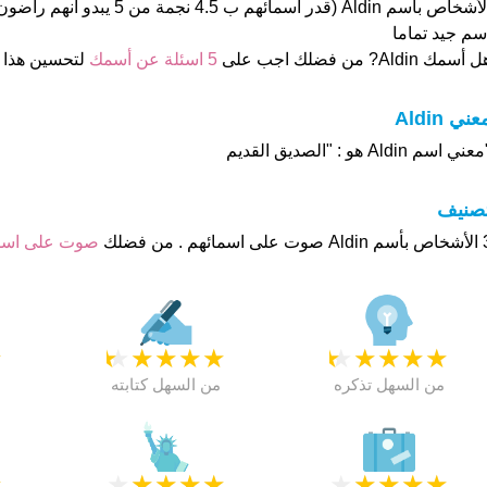
الأشخاص بأسم Aldin (قدر اسمائهم ب 4.5
سم جيد تماما
 أسمك Aldin? من فضلك اجب على
5 اسئلة عن أسمك
لتحسين هذا
عني Aldin
عني اسم Aldin هو : "الصديق القديم
تصنيف
م . من فضلك
صوت على اس
★
★
★
★
★
★
★
★
★
★
★
من السهل تذكره
من السهل كتابته
★
★
★
★
★
★
★
★
★
★
★