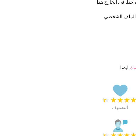
 نجمة من 5 يبدو انهم راضون جدا. فى الخارج هذا
 الملف الشخصي
مك
ايضا
★
★
★
★
التصنيف
★
★
★
★