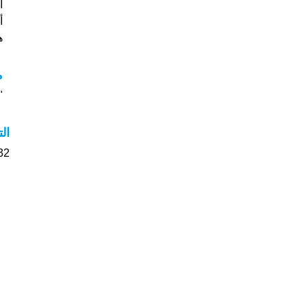
أ
هل
م
"م
ال
32 الأشخاص بأسم Aldin صوت على اسمائه