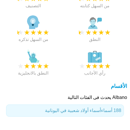
من السهل كتابته
التصنيف
★
★
★
★
★
★
★
★
★
★
النطق
من السهل تذكره
★
★
★
★
★
★
★
★
★
★
رأي الأجانب
النطق بالانجليزية
الأقسام
Albano يحدث فى الفئات التالية
188 أسماء
أسماء أولاد شعبية في اليونانية