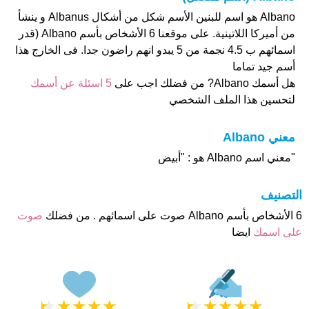
Albano هو اسم للبنين الأسم شكل من أشكال Albanus و ينشأ
من أميركا اللاتينية. على موقعنا 6 الأشخاص بأسم Albano (قدر
اسمائهم ب 4.5 نجمة من 5 يبدو انهم راضون جدا. فى الخارج هذا
أسم جيد تماما
هل أسمك Albano? من فضلك اجب على
5 اسئلة عن أسمك
لتحسين هذا الملف الشخصي
معني Albano
"معني اسم Albano هو : "أبيض
التصنيف
6 الأشخاص بأسم Albano صوت على اسمائهم . من فضلك
صوت
على اسمك
ايضا
★
★
★
★
★
★
★
★
★
★