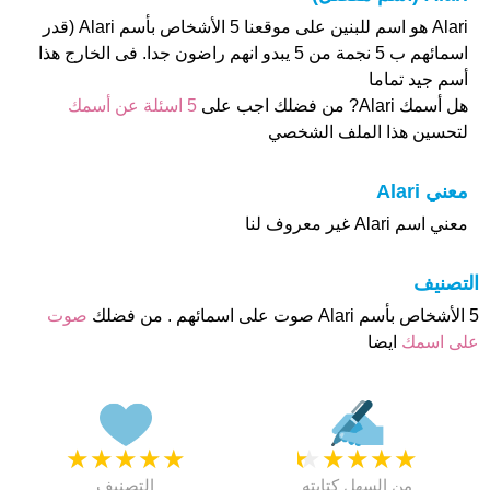
Alari هو اسم للبنين على موقعنا 5 الأشخاص بأسم Alari (قدر
اسمائهم ب 5 نجمة من 5 يبدو انهم راضون جدا. فى الخارج هذا
أسم جيد تماما
هل أسمك Alari? من فضلك اجب على
5 اسئلة عن أسمك
لتحسين هذا الملف الشخصي
معني Alari
معني اسم Alari غير معروف لنا
التصنيف
5 الأشخاص بأسم Alari صوت على اسمائهم . من فضلك
صوت
على اسمك
ايضا
★
★
★
★
★
★
★
★
★
★
من السهل كتابته
التصنيف