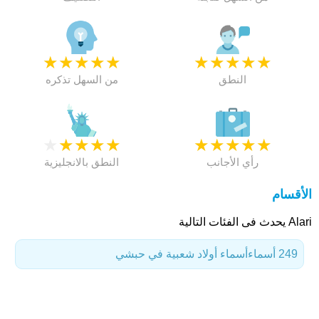
★
★
★
★
★
★
★
★
★
★
النطق
من السهل تذكره
★
★
★
★
★
★
★
★
★
★
رأي الأجانب
النطق بالانجليزية
الأقسام
Alari يحدث فى الفئات التالية
249 أسماء
أسماء أولاد شعبية في حبشي