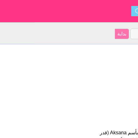
Aksana هو اسم فتاة. أصل الأسم هو الروسية على موقعنا 7 الأشخاص بأسم Aksana (قدر