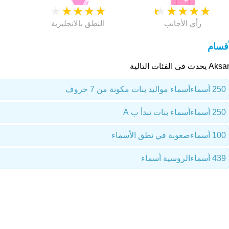
★
★
★
★
★
★
★
★
★
★
★
رأي الأجانب
النطق بالانجليزية
أقسام
حدث فى الفئات التالية
250 أسماء
أسماء مواليد بنات مكونة من 7 حروف
250 أسماء
أسماء بنات تبدأ ب A
100 أسماء
صعوبة في نطق الأسماء
439 أسماء
الروسية أسماء