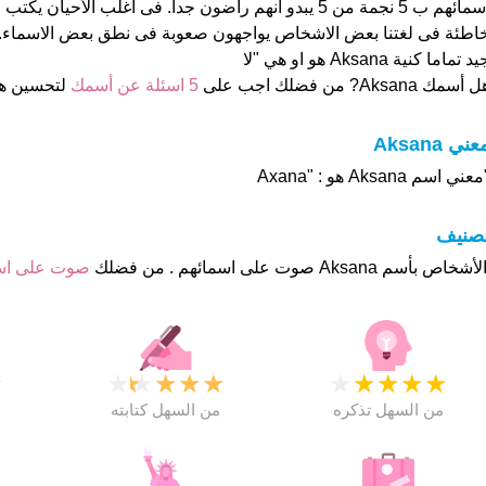
اسمائهم ب 5 نجمة من 5 يبدو انهم راضون جدا. فى اغلب الأحيا
اطئة فى لغتنا بعض الاشخاص يواجهون صعوبة فى نطق بعض الاسماء. 
د تماما كنية Aksana هو او هي "لا
 أسمك Aksana? من فضلك اجب على
5 اسئلة عن أسمك
لتحسين ه
عني Aksana
عني اسم Aksana هو : "Axana
تصنيف
صوت على ا
★
★
★
★
★
★
★
★
★
★
★
من السهل تذكره
من السهل كتابته