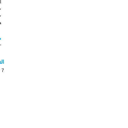
خ
جي
هل
م
"م
ال
7 الأشخاص بأسم Aksana صوت على اسمائهم . من فضلك