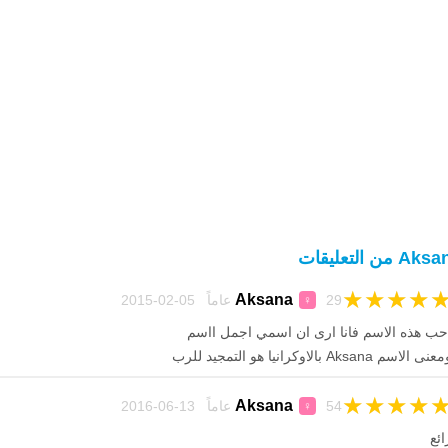
A من التعليقات
★
★
★
★
Aksana
29 عاماً 05-02-2015
♀
حب هذه الاسم فانا ارى ان اسمي اجمل ااسم
نى الاسم Aksana بالاوكرانيا هو التمجيد للرب
★
★
★
★
Aksana
54 عاماً 13-06-2016
♀
ائع