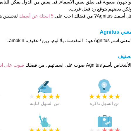
واجهون صعوبة فى نطق بعض الاسماء. فى بعض من الدول يمكن للناس 
لكن بعضهم يتوقع رد فعل غريب.
 أسمك Agnitus? من فضلك اجب على
5 اسئلة عن أسمك
لتحسين ه
عني Agnitus
ني اسم Agnitus هو : "المقدسة، بلا لوم، رين / عفيف، Lambkin
تصنيف
صوت على ا
★
★
★
★
★
★
★
★
★
★
★
من السهل تذكره
من السهل كتابته
★
★
★
★
★
★
★
★
★
★
★