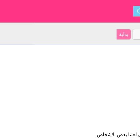
 أشكال Agnitus و ينشأ من . فى لغتنا بعض الاشخاص