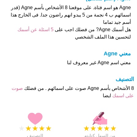
Agne هو اسم فتاة. على موقعنا 8 الأشخاص بأسم Agne (قدر
اسمائهم ب 4 نجمة من 5 يبدو انهم راضون جدا. فى الخارج هذا
أسم جيد تماما
هل أسمك Agne? من فضلك اجب على
5 اسئلة عن أسمك
لتحسين هذا الملف الشخصي
معني Agne
معني اسم Agne غير معروف لنا
التصنيف
8 الأشخاص بأسم Agne صوت على اسمائهم . من فضلك
صوت
على اسمك
ايضا
★
★
★
★
★
★
★
★
★
★
من السهل كتابته
التصنيف