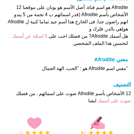
Afrodite هو اسم فتاة. أصل الأسم هو يونان على موقعنا 12
الأشخاص بأسم Afrodite (قدر اسمائهم ب 4 نجمة من 5 يبدو
انهم راضون جدا. فى الخارج هذا أسم جيد تماما كنية ل Afrodite
هو|هي بالدر, فلرك و
هل أسمك Afrodite? من فضلك اجب على
5 اسئلة عن أسمك
لتحسين هذا الملف الشخصي
معني Afrodite
"معني اسم Afrodite هو : "الحب، الهة الجمال
التصنيف
12 الأشخاص بأسم Afrodite صوت على اسمائهم . من فضلك
صوت على اسمك
ايضا
★
★
★
★
★
★
★
★
★
★