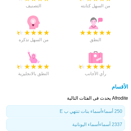
من السهل كتابته
التصنيف
★
★
★
★
★
★
★
★
★
★
النطق
من السهل تذكره
★
★
★
★
★
★
★
★
★
★
رأي الأجانب
النطق بالانجليزية
الأقسام
Afrodite يحدث فى الفئات التالية
250 أسماء
أسماء بنات تنتهي ب E
2337 أسماء
أسماء اليونانية