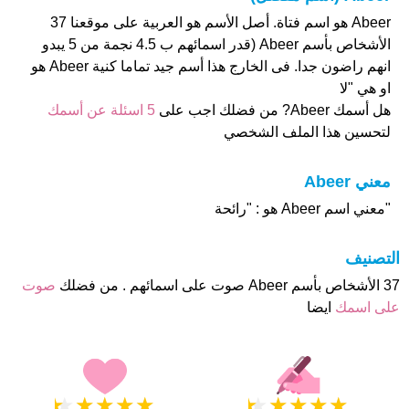
Abeer هو اسم فتاة. أصل الأسم هو العربية على موقعنا 37
الأشخاص بأسم Abeer (قدر اسمائهم ب 4.5 نجمة من 5 يبدو
انهم راضون جدا. فى الخارج هذا أسم جيد تماما كنية Abeer هو
او هي "لا
هل أسمك Abeer? من فضلك اجب على
5 اسئلة عن أسمك
لتحسين هذا الملف الشخصي
معني Abeer
"معني اسم Abeer هو : "رائحة
التصنيف
37 الأشخاص بأسم Abeer صوت على اسمائهم . من فضلك
صوت
على اسمك
ايضا
★
★
★
★
★
★
★
★
★
★