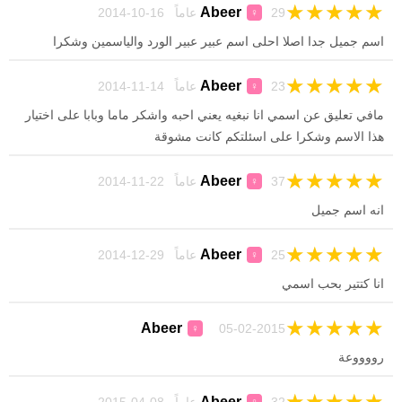
★
★
★
★
★
Abeer
29 عاماً 16-10-2014
♀
اسم جميل جدا اصلا احلى اسم عبير عبير الورد والياسمين وشكرا
★
★
★
★
★
Abeer
23 عاماً 14-11-2014
♀
مافي تعليق عن اسمي انا نبغيه يعني احبه واشكر ماما وبابا على اختيار
هذا الاسم وشكرا على اسئلتكم كانت مشوقة
★
★
★
★
★
Abeer
37 عاماً 22-11-2014
♀
انه اسم جميل
★
★
★
★
★
Abeer
25 عاماً 29-12-2014
♀
انا كتتير بحب اسمي
★
★
★
★
★
Abeer
05-02-2015
♀
رووووعة
★
★
★
★
★
Abeer