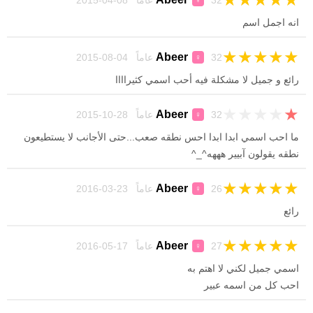
32 عاماً 08-04-2015
♀
انه اجمل اسم
★
★
★
★
★
Abeer
32 عاماً 04-08-2015
♀
رائع و جميل لا مشكلة فيه أحب اسمي كثيراااا
★
★
★
★
★
Abeer
32 عاماً 28-10-2015
♀
ما احب اسمي ابدا ابدا احس نطقه صعب...حتى الأجانب لا يستطيعون
نطقه يقولون آبيير هههه^_^
★
★
★
★
★
Abeer
26 عاماً 23-03-2016
♀
رائع
★
★
★
★
★
Abeer
27 عاماً 17-05-2016
♀
اسمي جميل لكني لا اهتم به
احب كل من اسمه عبير