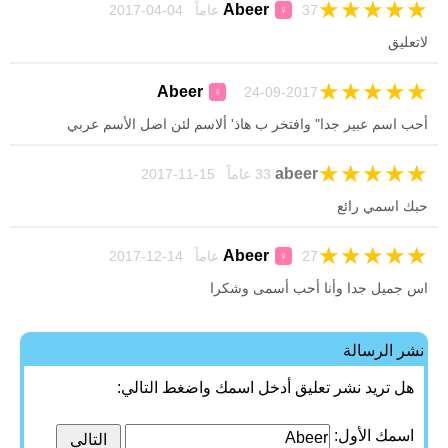
★
★
★
★
★
Abeer
37 عاماً 04-04-2017
♀
لاتعليق
★
★
★
★
★
Abeer
24-09-2017
♀
أحب اسم عبير جدا" وافتخر ب هاذ' ألاسم لئن اصل اﻷسم عربي
★
★
★
★
★
‪abeer‬‏
33 عاماً 15-11-2017
حبك اسمي رائع
★
★
★
★
★
Abeer
27 عاماً 14-12-2017
♀
اس جميل جدا وأنا أحب أسمى وشكرا
نشر الرسالة
هل تريد نشر تعليق أدخل اسمك واضغط التالي:
اسمك الأول: