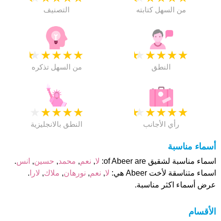
من السهل كتابته
التصنيف
★
★
★
★
★
★
★
★
★
★
النطق
من السهل تذكره
★
★
★
★
★
★
★
★
★
★
رأي الأجانب
النطق بالانجليزية
أسماء مناسبة
اسماء مناسبة لشقيق of Abeer are:
لا
,
نعم
,
محمد
,
حسين
,
انس
.
اسماء متناسقة لأخت Abeer هي:
لا
,
نعم
,
نورهان
,
ملاك
,
لارا
.
عرض أسماء اكثر مناسبة.
الأقسام