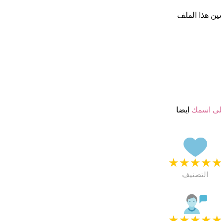
ين هذا الملف
ى اسمك
ايضا
★
★
★
★
التصنيف
★
★
★
★