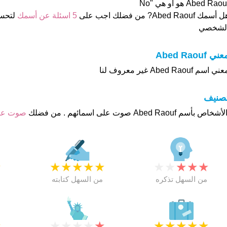
Abed Raou هو او هي "No
 أسمك Abed Raouf? من فضلك اجب على
5 اسئلة عن أسمك
لتحس
لشخصي
ني Abed Raouf
ني اسم Abed Raouf غير معروف لنا
تصنيف
صوت عل
★
★
★
★
★
★
★
★
★
★
★
من السهل تذكره
من السهل كتابته
★
★
★
★
★
★
★
★
★
★
★