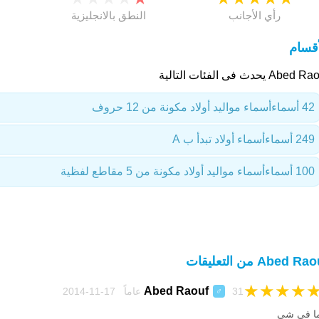
رأي الأجانب
النطق بالانجليزية
أقسام
Abed يحدث فى الفئات التالية
42 أسماء
أسماء مواليد أولاد مكونة من 12 حروف
249 أسماء
أسماء أولاد تبدأ ب A
100 أسماء
أسماء مواليد أولاد مكونة من 5 مقاطع لفظية
Abed R من التعليقات
★
★
★
★
Abed Raouf
31 عاماً 17-11-2014
♂
ا في شي