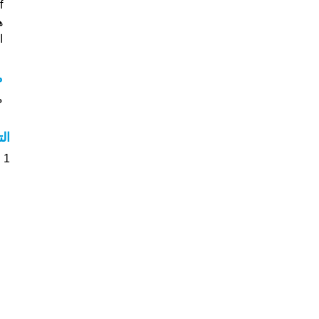
f
هل
ا
مع
مع
ال
1 الأشخاص بأسم Abed Raouf صوت على اسمائهم . من فضلك