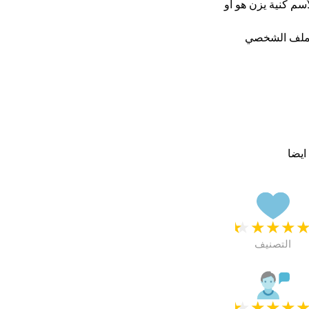
أسم كنية يزن هو او
لملف الشخصي
ايضا
★
★
★
★
التصنيف
★
★
★
★