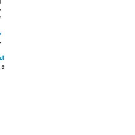
ا
ه
ه
م
م
ال
6 الأشخاص بأسم يزن صوت على اسمائهم . من فضلك