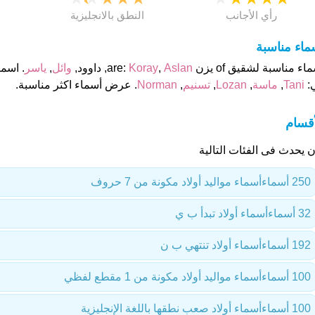
رأي الأجانب
النطق بالانجليزية
ماء مناسبة
اء مناسبة لشقيق of يزن are:
Aslan
,
Koray
, داوود,
وائل
,
ياسر
. اسم
:
Tani
,
ماسة
,
Lozan
,
تسنيم
,
Norman
. عرض أسماء اكثر مناسبة.
أقسام
ن يحدث فى الفئات التالية
250 أسماء
أسماء مواليد أولاد مكونة من 7 حروف
32 أسماء
أسماء أولاد تبدأ ب ي
192 أسماء
أسماء أولاد تنتهي ب ن
100 أسماء
أسماء مواليد أولاد مكونة من 1 مقطع لفظي
100 أسماء
أسماء أولاد صعب نطقها باللغة الإنجليزية