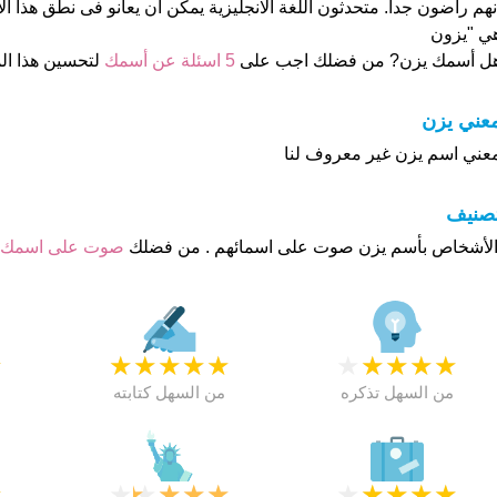
نهم راضون جدا. متحدثون اللغة الانجليزية يمكن ان يعانو فى نطق هذا ال
ي "يزون
ل أسمك يزن? من فضلك اجب على
5 اسئلة عن أسمك
لتحسين هذا ا
عني يزن
عني اسم يزن غير معروف لنا
تصنيف
صوت على اسمك
★
★
★
★
★
★
★
★
★
★
★
من السهل تذكره
من السهل كتابته
★
★
★
★
★
★
★
★
★
★
★