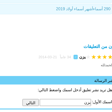
290 أسماء
أشهر أسماء أولاد 2019
ن من التعليقات
★
★
★
★
يزن
34 عاماً 21-03-2014
♂
لحمدلله
ر الرسالة
هل تريد نشر تعليق أدخل اسمك واضغط التالي:
اسمك الأول: