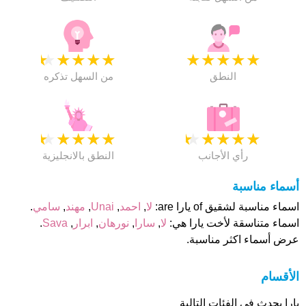
★
★
★
★
★
★
★
★
★
★
النطق
من السهل تذكره
★
★
★
★
★
★
★
★
★
★
رأي الأجانب
النطق بالانجليزية
أسماء مناسبة
اسماء مناسبة لشقيق of يارا are:
لا
,
احمد
,
Unai
,
مهند
,
سامي
.
اسماء متناسقة لأخت يارا هي:
لا
,
سارا
,
نورهان
,
ابرار
,
Sava
.
عرض أسماء اكثر مناسبة.
الأقسام
يارا يحدث فى الفئات التالية