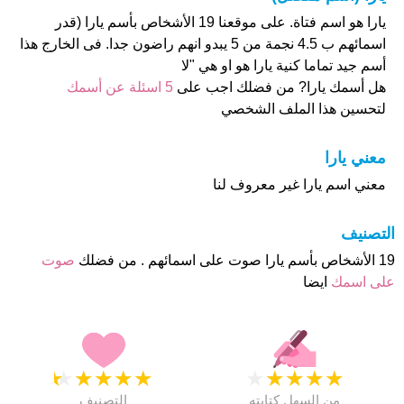
يارا هو اسم فتاة. على موقعنا 19 الأشخاص بأسم يارا (قدر
اسمائهم ب 4.5 نجمة من 5 يبدو انهم راضون جدا. فى الخارج هذا
أسم جيد تماما كنية يارا هو او هي "لا
هل أسمك يارا? من فضلك اجب على
5 اسئلة عن أسمك
لتحسين هذا الملف الشخصي
معني يارا
معني اسم يارا غير معروف لنا
التصنيف
19 الأشخاص بأسم يارا صوت على اسمائهم . من فضلك
صوت
على اسمك
ايضا
★
★
★
★
★
★
★
★
★
★
من السهل كتابته
التصنيف