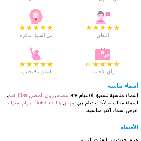
★
★
★
★
★
★
★
★
★
★
النطق
من السهل تذكره
★
★
★
★
★
★
★
★
★
★
رأي الأجانب
النطق بالانجليزية
أسماء مناسبة
اسماء مناسبة لشقيق of هيام are:
هشام
,
ريان
,
لخضر
,
Elsa
,
نعم
.
اسماء متناسقة لأخت هيام هي:
مهناز
,
هنا
,
Gulshan
,
مرام
,
ميرام
.
عرض أسماء اكثر مناسبة.
الأقسام
هيام يحدث فى الفئات التالية