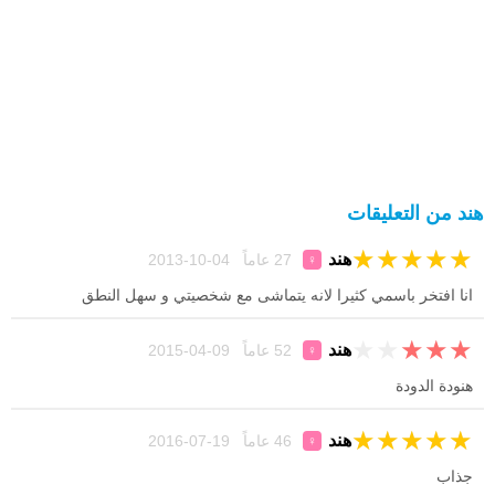
هند من التعليقات
★
★
★
★
★
هند
27 عاماً 04-10-2013
♀
انا افتخر باسمي كثيرا لانه يتماشى مع شخصيتي و سهل النطق
★
★
★
★
★
هند
52 عاماً 09-04-2015
♀
هنودة الدودة
★
★
★
★
★
هند
46 عاماً 19-07-2016
♀
جذاب