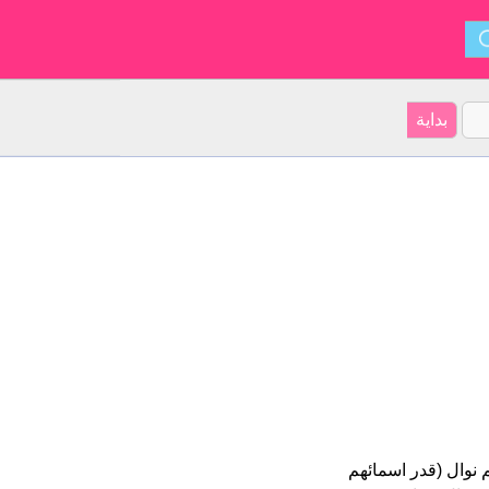
بية على موقعنا 19 الأشخاص بأسم نوال (قدر اسمائهم