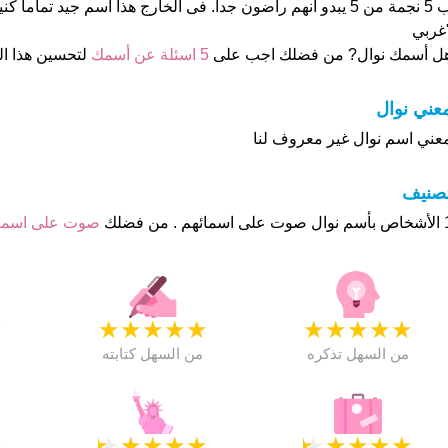
ب 5 نجمة من 5 يبدو انهم راضون جدا. فى الخارج هذا أسم جيد تماما 
غربي
ل أسمك نوال? من فضلك اجب على
5 اسئلة عن أسمك
لتحسين هذا 
عني نوال
عني اسم نوال غير معروف لنا
تصنيف
م . من فضلك
صوت على اسم
★
★
★
★
★
★
★
★
★
★
★
من السهل تذكره
من السهل كتابته
★
★
★
★
★
★
★
★
★
★
★