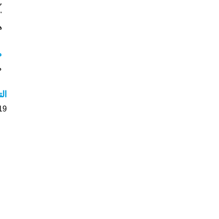
"
ه
م
م
ال
19 الأشخاص بأسم نوال صوت على اسمائه