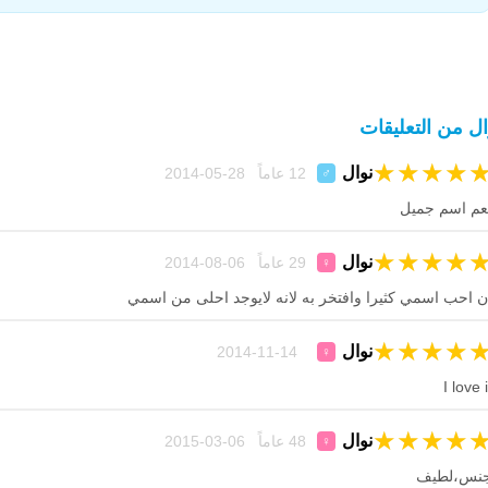
ال من التعليقات
★
★
★
★
نوال
12 عاماً 28-05-2014
♂
عم اسم جميل
★
★
★
★
نوال
29 عاماً 06-08-2014
♀
ن احب اسمي كثيرا وافتخر به لانه لايوجد احلى من اسمي
★
★
★
★
نوال
14-11-2014
♀
I love i
★
★
★
★
نوال
48 عاماً 06-03-2015
♀
نس،لطيف