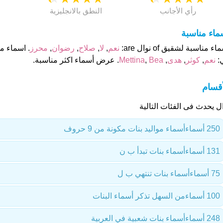
رأي الأجانب
النطق بالانجليزية
ماء مناسبة
اء مناسبة لشقيق of نوال are:
نعم
,
لا
,
صلاح
,
رضوان
,
محرز
. اسماء م
:
نعم
,
كوثر
,
هدى
,
Bea
,
Mettina
. عرض أسماء اكثر مناسبة.
أقسام
ل يحدث فى الفئات التالية
250 أسماء
أسماء مواليد بنات مكونة من 9 حروف
131 أسماء
أسماء بنات تبدأ ب ن
75 أسماء
أسماء بنات تنتهي ب ل
100 أسماء
من السهل تذكر أسماء البنات
248 أسماء
أسماء بنات شعبية في العربية