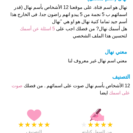
نهال هو اسم فتاة. على موقعنا 12 الأشخاص بأسم نهال (قدر
اسمائهم ب 5 نجمة من 5 يبدو انهم راضون جدا. فى الخارج هذا
أسم جيد تماما كنية نهال هو او هي "نهال
هل أسمك نهال? من فضلك اجب على
5 اسئلة عن أسمك
لتحسين هذا الملف الشخصي
معني نهال
معني اسم نهال غير معروف لنا
التصنيف
12 الأشخاص بأسم نهال صوت على اسمائهم . من فضلك
صوت
على اسمك
ايضا
★
★
★
★
★
★
★
★
★
★
من السهل كتابته
التصنيف