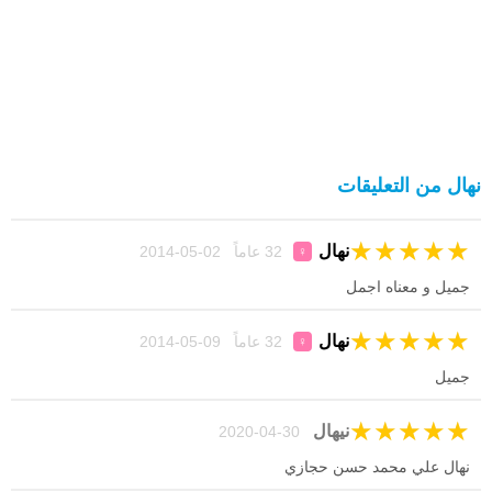
نهال من التعليقات
★
★
★
★
★
نهال
32 عاماً 02-05-2014
♀
جميل و معناه اجمل
★
★
★
★
★
نهال
32 عاماً 09-05-2014
♀
جميل
★
★
★
★
★
نيهال
30-04-2020
نهال علي محمد حسن حجازي