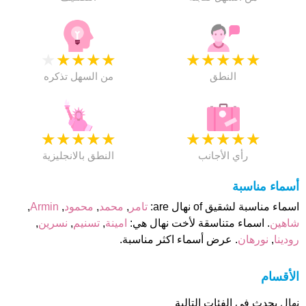
★
★
★
★
★
★
★
★
★
★
النطق
من السهل تذكره
★
★
★
★
★
★
★
★
★
★
رأي الأجانب
النطق بالانجليزية
أسماء مناسبة
اسماء مناسبة لشقيق of نهال are:
تامر
,
محمد
,
محمود
,
Armin
,
شاهين
. اسماء متناسقة لأخت نهال هي:
امينة
,
تسنيم
,
نسرين
,
رودينا
,
نورهان
. عرض أسماء اكثر مناسبة.
الأقسام
نهال يحدث فى الفئات التالية