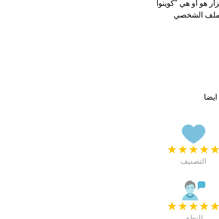
لملف الشخصي
ايضا
★
★
★
★
التصنيف
★
★
★
★
النطق