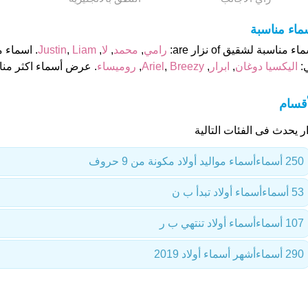
ماء مناسبة
اء مناسبة لشقيق of نزار are:
رامي
,
محمد
,
لا
,
Liam
,
Justin
. اسماء 
:
اليكسيا دوغان
,
ابرار
,
Breezy
,
Ariel
,
روميساء
. عرض أسماء اكثر منا
أقسام
ر يحدث فى الفئات التالية
250 أسماء
أسماء مواليد أولاد مكونة من 9 حروف
53 أسماء
أسماء أولاد تبدأ ب ن
107 أسماء
أسماء أولاد تنتهي ب ر
290 أسماء
أشهر أسماء أولاد 2019