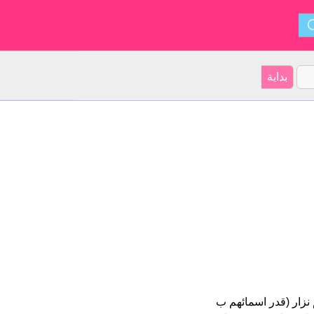
بية على موقعنا 3 الأشخاص بأسم نزار (قدر اسمائهم ب