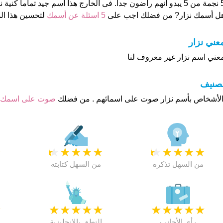
ى الخارج هذا أسم جيد تماما كنية نزار هو او هي "كوينوا
ل أسمك نزار? من فضلك اجب على
5 اسئلة عن أسمك
لتحسين هذا ا
عني نزار
عني اسم نزار غير معروف لنا
تصنيف
صوت على اسمك
★
★
★
★
★
★
★
★
★
★
★
من السهل تذكره
من السهل كتابته
★
★
★
★
★
★
★
★
★
★
★
رأي الأجانب
النطق بالانجليزية