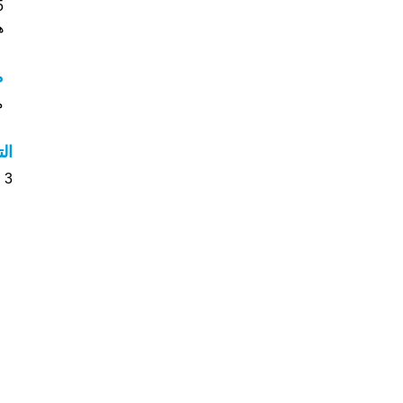
5 نجمة من 5 يبدو انهم راضون جدا. ف
ه
م
م
ال
3 الأشخاص بأسم نزار صوت على اسمائهم . من فضلك