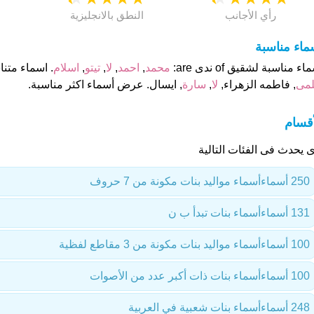
رأي الأجانب
النطق بالانجليزية
ماء مناسبة
اء مناسبة لشقيق of ندى are:
محمد
,
احمد
,
لا
,
تيتو
,
اسلام
. اسماء متن
مى
, فاطمه الزهراء,
لا
,
سارة
, ايسال. عرض أسماء اكثر مناسبة.
أقسام
ى يحدث فى الفئات التالية
250 أسماء
أسماء مواليد بنات مكونة من 7 حروف
131 أسماء
أسماء بنات تبدأ ب ن
100 أسماء
أسماء مواليد بنات مكونة من 3 مقاطع لفظية
100 أسماء
أسماء بنات ذات أكبر عدد من الأصوات
248 أسماء
أسماء بنات شعبية في العربية