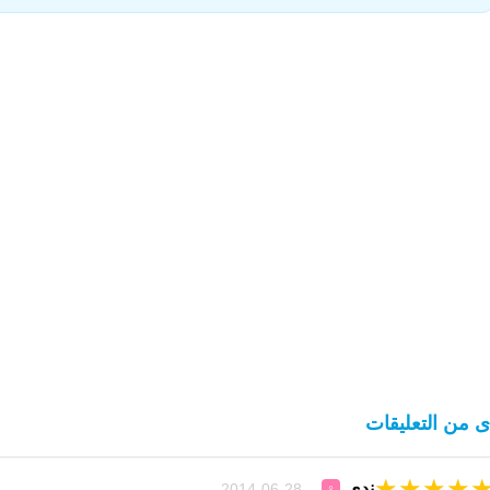
ى من التعليقات
★
★
★
★
ندى
28-06-2014
♀