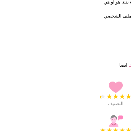
نية ندى هو او هي
لملف الشخصي
ك
ايضا
★
★
★
★
التصنيف
★
★
★
★