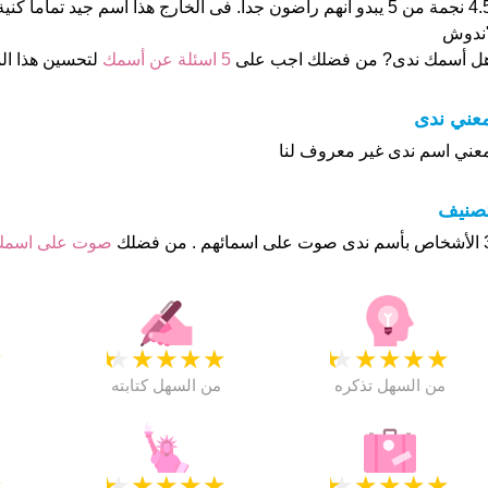
4.5 نجمة من 5 يبدو انهم راضون جدا. فى الخارج هذا أسم جيد تماما ك
ندوش
ل أسمك ندى? من فضلك اجب على
5 اسئلة عن أسمك
لتحسين هذا ا
عني ندى
عني اسم ندى غير معروف لنا
تصنيف
م . من فضلك
صوت على اسم
★
★
★
★
★
★
★
★
★
★
★
من السهل تذكره
من السهل كتابته
★
★
★
★
★
★
★
★
★
★
★