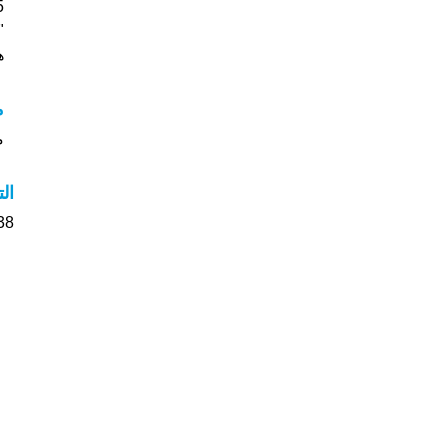
"
ه
م
م
ال
38 الأشخاص بأسم ندى صوت على اسمائه