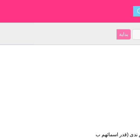
بية على موقعنا 38 الأشخاص بأسم ندى (قدر اسمائهم ب