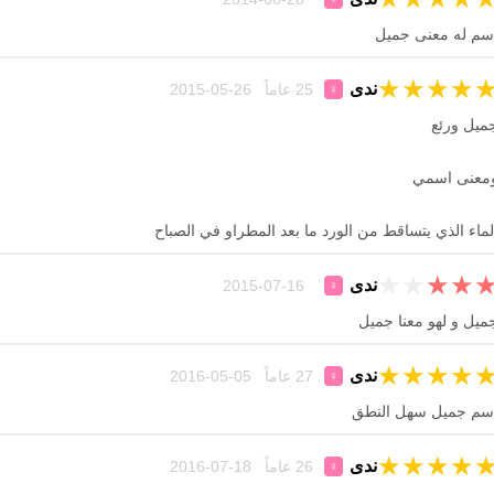
سم له معنى جميل
★
★
★
★
ندى
25 عاماً 26-05-2015
♀
ميل ورئع
معنى اسمي
لماء الذي يتساقط من الورد ما بعد المطراو في الصباح
★
★
★
★
ندى
16-07-2015
♀
ميل و لهو معنا جميل
★
★
★
★
ندى
27 عاماً 05-05-2016
♀
سم جميل سهل النطق
★
★
★
★
ندى
26 عاماً 18-07-2016
♀