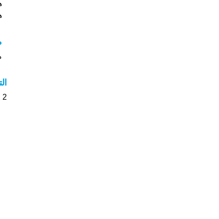
ه
ه
م
م
ال
2 الأشخاص بأسم نجود صوت على اسمائهم . من فضلك