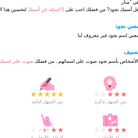
ي "منار
ل أسمك نجود? من فضلك اجب على
5 اسئلة عن أسمك
لتحسين هذا 
عني نجود
عني اسم نجود غير معروف لنا
تصنيف
صوت على اسمك
★
★
★
★
★
★
★
★
★
★
★
من السهل تذكره
من السهل كتابته
★
★
★
★
★
★
★
★
★
★
★
رأي الأجانب
النطق بالانجليزية