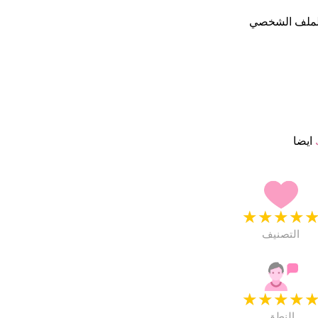
الملف الشخصي
ايضا
★
★
★
★
التصنيف
★
★
★
★
النطق