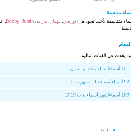
ماء مناسبة
ماء متناسقة لأخت نجود هي:
نورهان
,
لوهان
,
بدر يه
,
Justin
,
Bobby
. ع
اسبة.
أقسام
ود يحدث فى الفئات التالية
131 أسماء
أسماء بنات تبدأ ب ن
52 أسماء
أسماء بنات تنتهي ب د
189 أسماء
أشهر أسماء بنات 2019