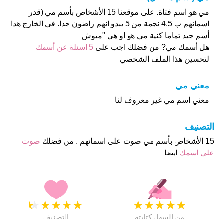
مي هو اسم فتاة. على موقعنا 15 الأشخاص بأسم مي (قدر
اسمائهم ب 4.5 نجمة من 5 يبدو انهم راضون جدا. فى الخارج هذا
أسم جيد تماما كنية مي هو او هي "ميوش
هل أسمك مي? من فضلك اجب على
5 اسئلة عن أسمك
لتحسين هذا الملف الشخصي
معني مي
معني اسم مي غير معروف لنا
التصنيف
15 الأشخاص بأسم مي صوت على اسمائهم . من فضلك
صوت
على اسمك
ايضا
★
★
★
★
★
★
★
★
★
★
من السهل كتابته
التصنيف