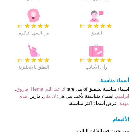
★
★
★
★
★
★
★
★
★
★
النطق
من السهل تذكره
★
★
★
★
★
★
★
★
★
★
رأي الأجانب
النطق بالانجليزية
أسماء مناسبة
اسماء مناسبة لشقيق of مي are:
لا
,
عبد الله
,
Hema
,
فاروق
,
ابراهيم
. اسماء متناسقة لأخت مي هي:
لا
,
منار
, مارين,
هدى
,
مودة
. عرض أسماء اكثر مناسبة.
الأقسام
مي يحدث فى الفئات التالية