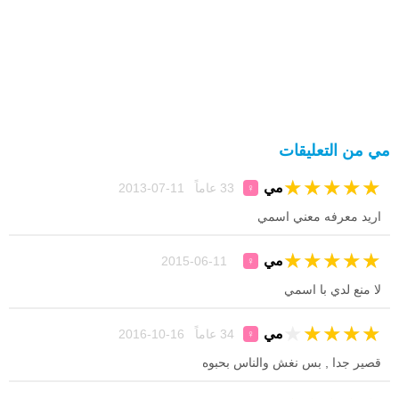
مي من التعليقات
★
★
★
★
★
مي
33 عاماً 11-07-2013
♀
اريد معرفه معني اسمي
★
★
★
★
★
مي
11-06-2015
♀
لا منع لدي با اسمي
★
★
★
★
★
مي
34 عاماً 16-10-2016
♀
قصير جدا , بس نغش والناس بحبوه