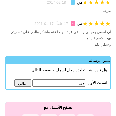
★
★
★
★
★
مي
19-02-2017
♂
مرحبا
★
★
★
★
★
مي
17 عاماً 17-01-2021
♀
أن اسمي يعجبني وأنا في غاية الرضا عنه واشكر والدي على تسميتي
بهذا الاسم الرائع
وشكرا لكم
نشر الرسالة
هل تريد نشر تعليق أدخل اسمك واضغط التالي:
اسمك الأول:
تصفح الأسماء مع