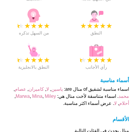
★
★
★
★
★
★
★
★
★
★
النطق
من السهل تذكره
★
★
★
★
★
★
★
★
★
★
رأي الأجانب
النطق بالانجليزية
أسماء مناسبة
اسماء مناسبة لشقيق of منال are:
ياسين
,
لا
,
كاميران
,
عصام
,
محمد
. اسماء متناسقة لأخت منال هي:
Miley
,
Mina
,
Marwa
,
أحلام
,
لا
. عرض أسماء اكثر مناسبة.
الأقسام
منال يحدث فى الفئات التالية