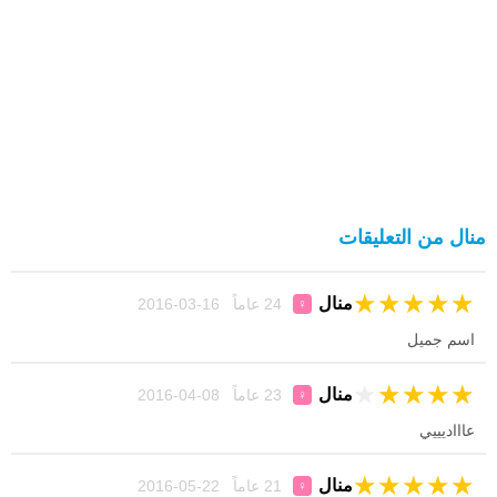
منال من التعليقات
★
★
★
★
★
منال
24 عاماً 16-03-2016
♀
اسم جميل
★
★
★
★
★
منال
23 عاماً 08-04-2016
♀
عاااديييي
★
★
★
★
★
منال
21 عاماً 22-05-2016
♀