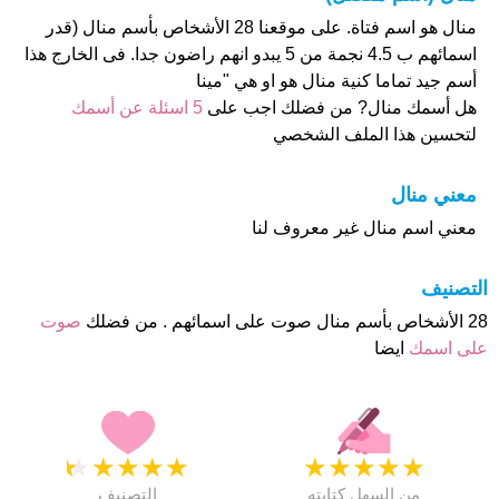
منال هو اسم فتاة. على موقعنا 28 الأشخاص بأسم منال (قدر
اسمائهم ب 4.5 نجمة من 5 يبدو انهم راضون جدا. فى الخارج هذا
أسم جيد تماما كنية منال هو او هي "مينا
هل أسمك منال? من فضلك اجب على
5 اسئلة عن أسمك
لتحسين هذا الملف الشخصي
معني منال
معني اسم منال غير معروف لنا
التصنيف
28 الأشخاص بأسم منال صوت على اسمائهم . من فضلك
صوت
على اسمك
ايضا
★
★
★
★
★
★
★
★
★
★
من السهل كتابته
التصنيف