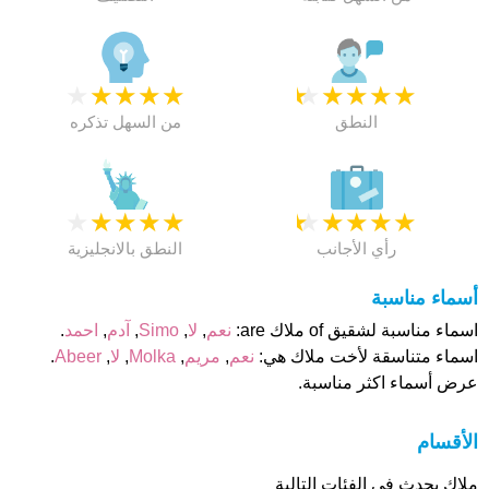
★
★
★
★
★
★
★
★
★
★
النطق
من السهل تذكره
★
★
★
★
★
★
★
★
★
★
رأي الأجانب
النطق بالانجليزية
أسماء مناسبة
اسماء مناسبة لشقيق of ملاك are:
نعم
,
لا
,
Simo
,
آدم
,
احمد
.
اسماء متناسقة لأخت ملاك هي:
نعم
,
مريم
,
Molka
,
لا
,
Abeer
.
عرض أسماء اكثر مناسبة.
الأقسام
ملاك يحدث فى الفئات التالية