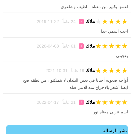
اعمق بكثير من معناه .. لطيف وشاعري
★
★
★
★
★
ملاك
24 عاماً 22-11-2019
♀
احب اسمي جدا
★
★
★
★
★
ملاك
61 عاماً 08-04-2020
♀
يعجبني
★
★
★
★
★
ملاك
19 عاماً 31-10-2021
أواجه صعوبه أحيانا في بعض البلدان لا يتمنكنون من نطقه صح
ايضا أشعر بالاحراج منه للانني فتاه
★
★
★
★
★
ملاك
21 عاماً 17-04-2022
♀
اسم عربي معناه نور
نشر الرسالة