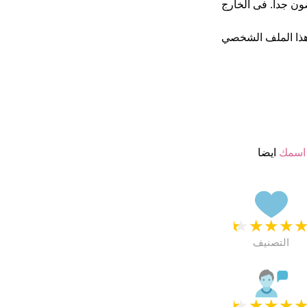
ب 4.5 نجمة من 5 يبدو انهم راضون جدا. فى الخارج
ذا الملف الشخصي
اسمك
ايضا
★
★
★
★
التصنيف
★
★
★
★