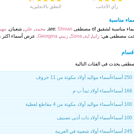
رأي الأجانب
النطق بالانجليزية
ماء مناسبة
ء مناسبة لشقيق of مصطفى are:
Shivan
,
محمد
,
علي
, شعبان,
مهي
خت مصطفى هي:
رانيا
,
اية
,
Sona
,
رنيم
,
Georgina
. عرض أسماء اكثر م
أقسام
طفى يحدث فى الفئات التالية
250 أسماء
أسماء مواليد أولاد مكونة من 11 حروف
166 أسماء
أسماء أولاد تبدأ ب م
100 أسماء
أسماء مواليد أولاد مكونة من 4 مقاطع لفظية
100 أسماء
أسماء أولاد ذات أدنى تصنيف
245 أسماء
أسماء أولاد شعبية في العربية