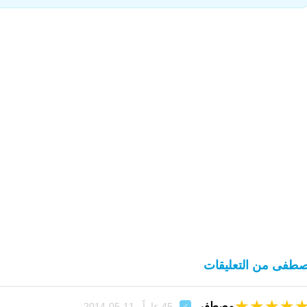
طفى من التعليقات
★
★
★
★
مصطفى
45 عاماً 11-05-2014
♂