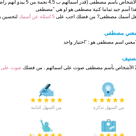
الأشخاص بأسم مصطفى (قدر اسمائهم 
ذا أسم جيد تماما كنية مصطفى هو او هي "مصطفى
ل أسمك مصطفى? من فضلك اجب على
5 اسئلة عن أسمك
لتحسين ه
عني مصطفى
معني اسم مصطفى هو : "اختيار واحد
تصنيف
م . من فضلك
صوت على 
★
★
★
★
★
★
★
★
★
★
★
من السهل تذكره
من السهل كتابته
★
★
★
★
★
★
★
★
★
★
★