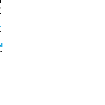
ه
ه
م
"
ال
25 الأشخاص بأسم مصطفى صوت على اسمائه