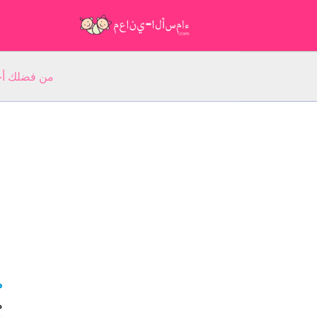
من فضلك أجب عن 5 أسئلة عن ا
م