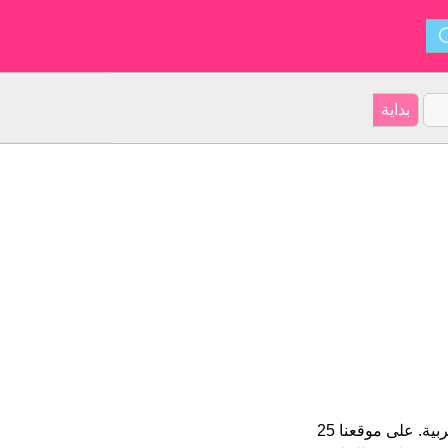
مصطفى هو اسم للبنين الأسم شكل من أشكال Mustafa و ينشأ من العربية. على موقعنا 25