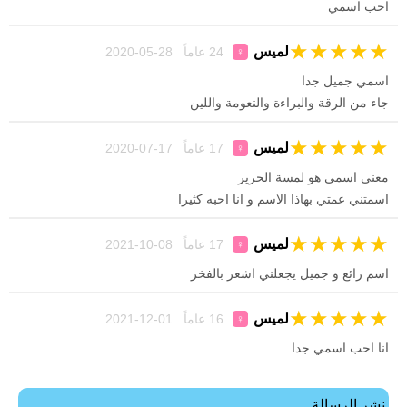
احب اسمي
★
★
★
★
★
لميس
24 عاماً 28-05-2020
♀
اسمي جميل جدا
جاء من الرقة والبراءة والنعومة واللين
★
★
★
★
★
لميس
17 عاماً 17-07-2020
♀
معنى اسمي هو لمسة الحرير
اسمتني عمتي بهاذا الاسم و انا احبه كثيرا
★
★
★
★
★
لميس
17 عاماً 08-10-2021
♀
اسم رائع و جميل يجعلني اشعر بالفخر
★
★
★
★
★
لميس
16 عاماً 01-12-2021
♀
انا احب اسمي جدا
نشر الرسالة