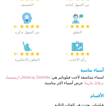
من السهل كتابته
التصنيف
★
★
★
★
★
★
★
★
★
★
النطق
من السهل تذكره
★
★
★
★
★
★
★
★
★
★
رأي الأجانب
النطق بالانجليزية
أسماء مناسبة
اسماء متناسقة لأخت فيلوباتير هي:
Govinda
,
Jessica
,
اربيسيما
,
نرفانا
,
مارينا
. عرض أسماء اكثر مناسبة.
الأقسام
فيلوباتير يحدث فى الفئات التالية