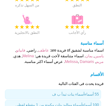
النطق
من السهل تذكره
★
★
★
★
★
★
★
★
★
★
رأي الأجانب
النطق بالانجليزية
أسماء مناسبة
اسماء مناسبة لشقيق of فريدة are:
عاطف
, راضي,
فابيانو
,
ياسين
,
يمان
. اسماء متناسقة لأخت فريدة هي:
Melina
, هدي,
مريم
,
Damaris
,
Melissa
. عرض أسماء اكثر مناسبة.
الأقسام
فريدة يحدث فى الفئات التالية
55 أسماء
أسماء بنات تبدأ ب ف
100 أسماء
أسماء مواليد بنات مكونة من 1 مقطع لفظي