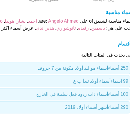
ماء مناسبة
اء مناسبة لشقيق of على are:
Angelo Ahmed
,
احمد
,
بشار
,
هويدا
,
o
خت على هي:
ياسمين
,
رفيده
,
تانوشواري
,
هدير
,
ندى
. عرض أسماء اكثر م
أقسام
ى يحدث فى الفئات التالية
250 أسماء
أسماء مواليد أولاد مكونة من 7 حروف
99 أسماء
أسماء أولاد تبدأ ب ع
100 أسماء
أسماء ذات ردود فعل سلبية في الخارج
290 أسماء
أشهر أسماء أولاد 2019