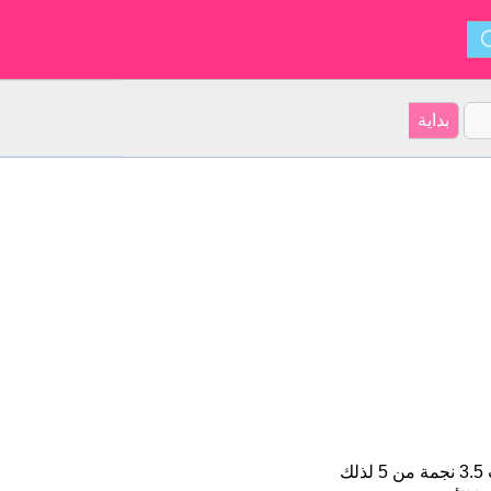
على هو اسم للبنين على موقعنا 5 الأشخاص بأسم على (قدر اسمائهم ب 3.5 نجمة من 5 لذلك