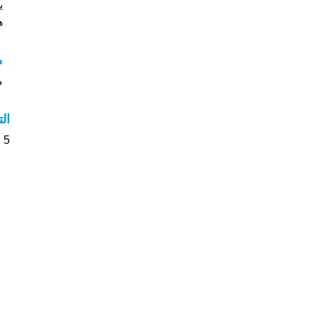
ي
ه
م
م
ال
5 الأشخاص بأسم على صوت على اسمائهم . من فضلك