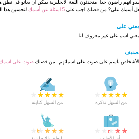
بدو أنهم راضون جدا. متحدثون اللغة الانجليزية يمكن ان يعانو فى نطق ه
ل أسمك على? من فضلك اجب على
5 اسئلة عن أسمك
لتحسين هذا 
عني على
عني اسم على غير معروف لنا
تصنيف
صوت على اسمك
★
★
★
★
★
★
★
★
★
★
★
من السهل تذكره
من السهل كتابته
★
★
★
★
★
★
★
★
★
★
★
رأي الأجانب
النطق بالانجليزية