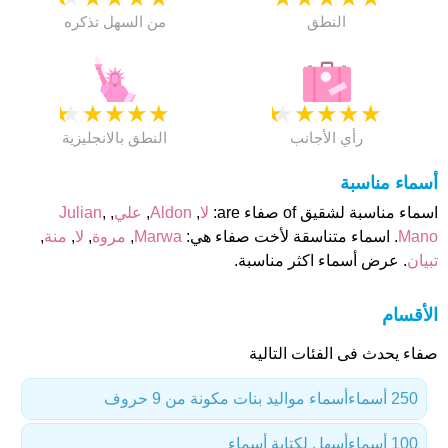
النطق
من السهل تذكره
★
★
★
★
★
★
★
★
★
★
رأي الأجانب
النطق بالانجليزية
أسماء مناسبة
اسماء مناسبة لشقيق of صفاء are:
لا
,
Aldon
,
علي
,
,
Julian
Mano
. اسماء متناسقة لأخت صفاء هي:
Marwa
,
مروة
,
لا
,
منة
,
تبيان
. عرض أسماء اكثر مناسبة.
الأقسام
صفاء يحدث فى الفئات التالية
250 أسماء
أسماء مواليد بنات مكونة من 9 حروف
100 أسماء
أسهل لكتابة أسماء