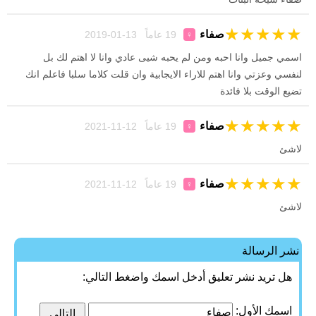
★
★
★
★
★
صفاء
19 عاماً 13-01-2019
♀
اسمي جميل وانا احبه ومن لم يحبه شيى عادي وانا لا اهتم لك بل
لنفسي وعزتي وانا اهتم للاراء الايجابية وان قلت كلاما سلبا فاعلم انك
تضيع الوقت بلا فائدة
★
★
★
★
★
صفاء
19 عاماً 12-11-2021
♀
لاشئ
★
★
★
★
★
صفاء
19 عاماً 12-11-2021
♀
لاشئ
نشر الرسالة
هل تريد نشر تعليق أدخل اسمك واضغط التالي:
اسمك الأول: