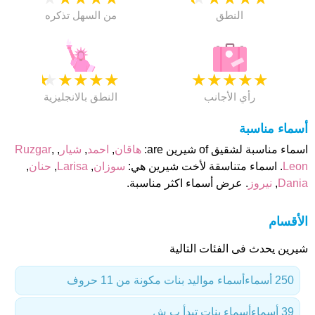
النطق
من السهل تذكره
★
★
★
★
★
★
★
★
★
★
رأي الأجانب
النطق بالانجليزية
أسماء مناسبة
اسماء مناسبة لشقيق of شيرين are:
هاقان
,
احمد
,
شيار
,
,
Ruzgar
Leon
. اسماء متناسقة لأخت شيرين هي:
سوزان
,
Larisa
,
حنان
,
Dania
,
نيروز
. عرض أسماء اكثر مناسبة.
الأقسام
شيرين يحدث فى الفئات التالية
250 أسماء
أسماء مواليد بنات مكونة من 11 حروف
39 أسماء
أسماء بنات تبدأ ب ش