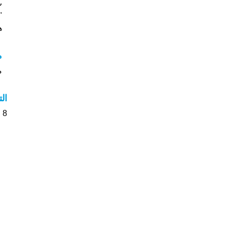
"
ه
م
م
ال
8 الأشخاص بأسم سيف صوت على اسمائهم . من فضلك