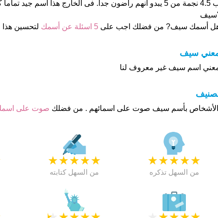
ب 4.5 نجمة من 5 يبدو انهم راضون جدا. فى الخارج هذا أسم جيد ت
سيف
ل أسمك سيف? من فضلك اجب على
5 اسئلة عن أسمك
لتحسين هذا
عني سيف
عني اسم سيف غير معروف لنا
تصنيف
صوت على اسم
★
★
★
★
★
★
★
★
★
★
★
من السهل تذكره
من السهل كتابته
★
★
★
★
★
★
★
★
★
★
★