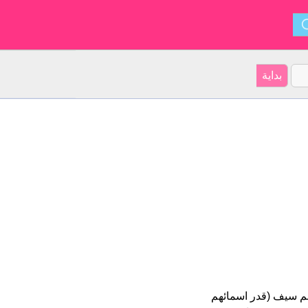
لعربية على موقعنا 8 الأشخاص بأسم سيف (قدر اسمائهم