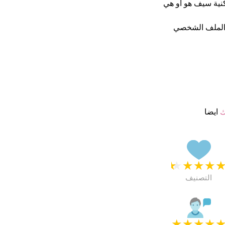
ماما كنية سيف هو او هي
 الملف الشخصي
ك
ايضا
★
★
★
★
التصنيف
★
★
★
★