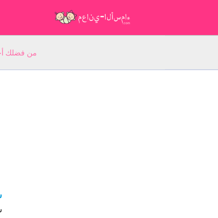
من فضلك أجب عن 5 أسئلة عن ا
س