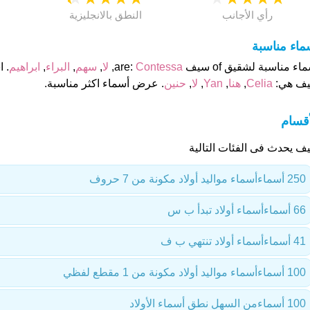
رأي الأجانب
النطق بالانجليزية
ماء مناسبة
اء مناسبة لشقيق of سيف are:
Contessa
,
لا
,
سهم
,
البراء
,
ابراهيم
. 
ف هي:
Celia
,
هنا
,
Yan
,
لا
,
حنين
. عرض أسماء اكثر مناسبة.
أقسام
ف يحدث فى الفئات التالية
250 أسماء
أسماء مواليد أولاد مكونة من 7 حروف
66 أسماء
أسماء أولاد تبدأ ب س
41 أسماء
أسماء أولاد تنتهي ب ف
100 أسماء
أسماء مواليد أولاد مكونة من 1 مقطع لفظي
100 أسماء
من السهل نطق أسماء الأولاد