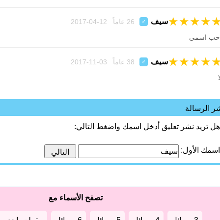
★
★
★
★
سيف
26 عاماً 12-04-2017
♂
حب اسمي
★
★
★
★
سيف
38 عاماً 03-11-2017
♂
ا
ر الرسالة
هل تريد نشر تعليق أدخل اسمك واضغط التالي:
اسمك الأول:
تصفح الأسماء مع