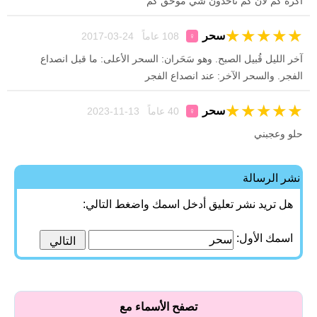
اكره كم لان كم تأخذون شي موحق كم
★
★
★
★
★
سحر
108 عاماً 24-03-2017
♀
آخر الليل قُبيل الصبح. وهو سَحَران: السحر الأعلى: ما قبل انصداع
الفجر. والسحر الآخر: عند انصداع الفجر
★
★
★
★
★
سحر
40 عاماً 13-11-2023
♀
حلو وعجبني
نشر الرسالة
هل تريد نشر تعليق أدخل اسمك واضغط التالي:
اسمك الأول:
تصفح الأسماء مع