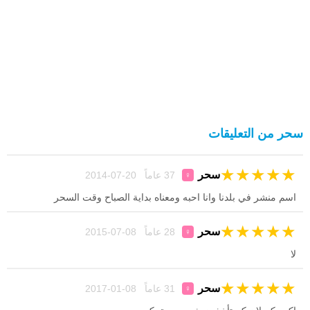
سحر من التعليقات
★
★
★
★
★
سحر
37 عاماً 20-07-2014
♀
اسم منشر في بلدنا وانا احبه ومعناه بداية الصباح وقت السحر
★
★
★
★
★
سحر
28 عاماً 08-07-2015
♀
لا
★
★
★
★
★
سحر
31 عاماً 08-01-2017
♀