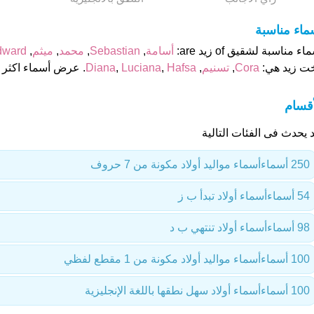
ماء مناسبة
اء مناسبة لشقيق of زيد are:
أسامة
,
Sebastian
,
محمد
,
ميثم
,
dward
خت زيد هي:
Cora
,
تسنيم
,
Hafsa
,
Luciana
,
Diana
. عرض أسماء اكثر 
أقسام
 يحدث فى الفئات التالية
250 أسماء
أسماء مواليد أولاد مكونة من 7 حروف
54 أسماء
أسماء أولاد تبدأ ب ز
98 أسماء
أسماء أولاد تنتهي ب د
100 أسماء
أسماء مواليد أولاد مكونة من 1 مقطع لفظي
100 أسماء
أسماء أولاد سهل نطقها باللغة الإنجليزية