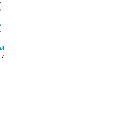
بأ
ه
م
"
ال
7 الأشخاص بأسم زيد صوت على اسمائهم . من فضلك