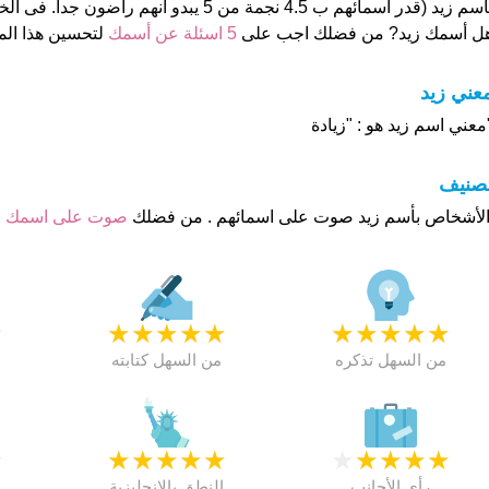
سم زيد (قدر اسمائهم ب 4.5 نجمة من 5 يبدو انهم راضون جدا. فى الخارج هذا أسم جيد تماما
ل أسمك زيد? من فضلك اجب على
5 اسئلة عن أسمك
لتحسين هذا ا
عني زيد
معني اسم زيد هو : "زيادة
تصنيف
صوت على اسمك
ا
★
★
★
★
★
★
★
★
★
★
★
من السهل تذكره
من السهل كتابته
★
★
★
★
★
★
★
★
★
★
★
رأي الأجانب
النطق بالانجليزية