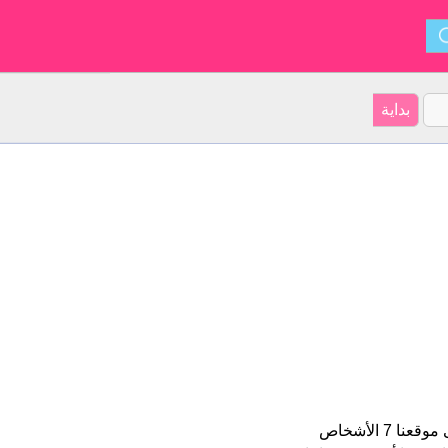
زيد هو اسم للبنين الأسم شكل من أشكال Zayd و ينشأ من العربية. على موقعنا 7 الأشخاص