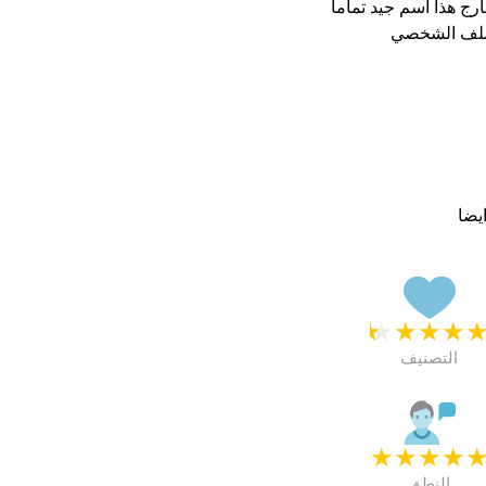
لملف الشخصي
يضا
★
★
★
★
التصنيف
★
★
★
★
النطق