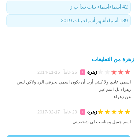
42 أسماء
أسماء بنات تبدأ ب ز
189 أسماء
أشهر أسماء بنات 2019
زهرة من التعليقات
★
★
★
★
★
زهرة
25 عاماً 15-11-2014
♀
اسمي عادي ولا كنتي أريد أن يكون اسمي بحرفي الزد ولاكن ليس
زهراء بل اسم غير
عن زهراء
★
★
★
★
★
زهرة
23 عاماً 17-02-2017
♀
اسم جميل ومناسب لي شخصيتي