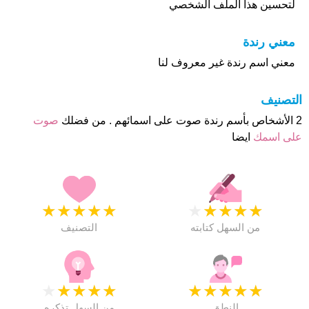
لتحسين هذا الملف الشخصي
معني رندة
معني اسم رندة غير معروف لنا
التصنيف
2 الأشخاص بأسم رندة صوت على اسمائهم . من فضلك
صوت
على اسمك
ايضا
★
★
★
★
★
★
★
★
★
★
من السهل كتابته
التصنيف
★
★
★
★
★
★
★
★
★
★
النطق
من السهل تذكره