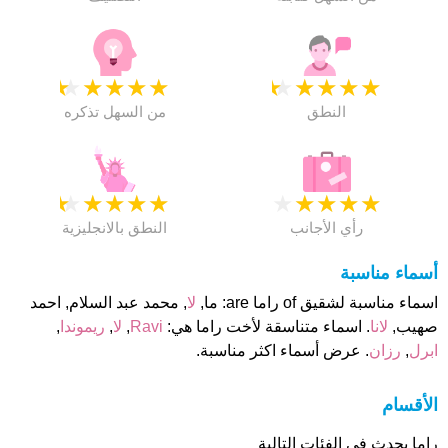
★
★
★
★
★
★
★
★
★
★
النطق
من السهل تذكره
★
★
★
★
★
★
★
★
★
★
رأي الأجانب
النطق بالانجليزية
أسماء مناسبة
اسماء مناسبة لشقيق of راما are: ما,
لا
, محمد عبد السلام, احمد
صهيب,
لانا
. اسماء متناسقة لأخت راما هي:
Ravi
,
لا
,
ريموندا
,
ابرل
,
رزان
. عرض أسماء اكثر مناسبة.
الأقسام
راما يحدث فى الفئات التالية