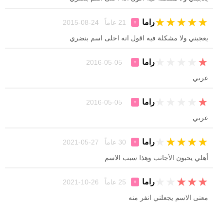
★
★
★
★
★
راما
21 عاماً 24-08-2015
♀
يعجبني ولا مشكلة فيه اقول انه احلى اسم بنضري
★
★
★
★
★
راما
05-05-2016
♀
عربي
★
★
★
★
★
راما
05-05-2016
♀
عربي
★
★
★
★
★
راما
30 عاماً 27-05-2021
♀
أهلي يحبون الأجانب وهذا سبب الاسم
★
★
★
★
★
راما
25 عاماً 26-10-2021
♀
معنى الاسم يجعلني انفر منه