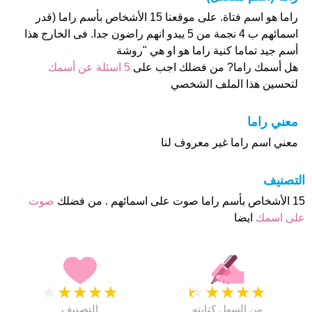
راما هو اسم فتاة. على موقعنا 15 الأشخاص بأسم راما (قدر
اسمائهم ب 4 نجمة من 5 يبدو انهم راضون جدا. فى الخارج هذا
أسم جيد تماما كنية راما هو او هي "روشة
هل أسمك راما? من فضلك اجب على
5 اسئلة عن أسمك
لتحسين هذا الملف الشخصي
معني راما
معني اسم راما غير معروف لنا
التصنيف
15 الأشخاص بأسم راما صوت على اسمائهم . من فضلك
صوت
على اسمك
ايضا
★
★
★
★
★
★
★
★
★
★
من السهل كتابته
التصنيف