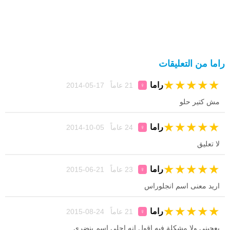
راما من التعليقات
★
★
★
★
★
راما
21 عاماً 17-05-2014
♀
مش كتير حلو
★
★
★
★
★
راما
24 عاماً 05-10-2014
♀
لا تعليق
★
★
★
★
★
راما
23 عاماً 21-06-2015
♀
اريد معنى اسم انجلوراس
★
★
★
★
★
راما
21 عاماً 24-08-2015
♀
يعجبني ولا مشكلة فيه اقول انه احلى اسم بنضري