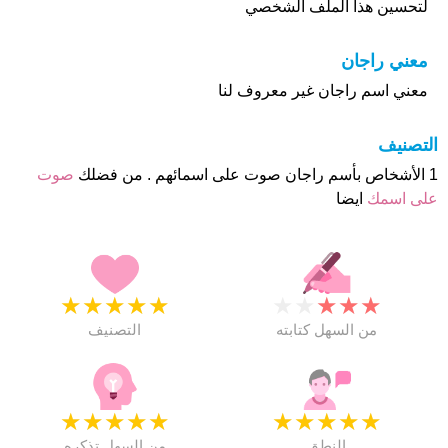
لتحسين هذا الملف الشخصي
معني راجان
معني اسم راجان غير معروف لنا
التصنيف
1 الأشخاص بأسم راجان صوت على اسمائهم . من فضلك
صوت
على اسمك
ايضا
★
★
★
★
★
★
★
★
★
★
من السهل كتابته
التصنيف
★
★
★
★
★
★
★
★
★
★
النطق
من السهل تذكره