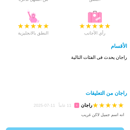
★
★
★
★
★
★
★
★
★
★
رأي الأجانب
النطق بالانجليزية
الأقسام
راجان يحدث فى الفئات التالية
راجان من التعليقات
★
★
★
★
★
راجان
11 عاماً 11-07-2025
♀
انه اسم جميل لاكن غريب