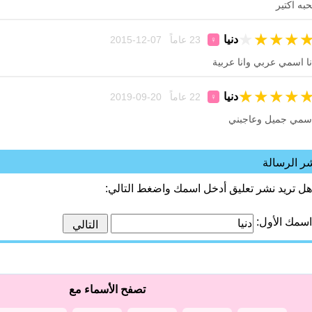
حبه اكتير
★
★
★
★
دنيا
23 عاماً 07-12-2015
♀
نا اسمي عربي وانا عربية
★
★
★
★
دنيا
22 عاماً 20-09-2019
♀
سمي جميل وعاجبني
ر الرسالة
هل تريد نشر تعليق أدخل اسمك واضغط التالي:
اسمك الأول:
تصفح الأسماء مع