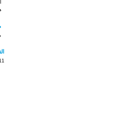
ا
ه
م
م
ال
11 الأشخاص بأسم دنيا صوت على اسمائه