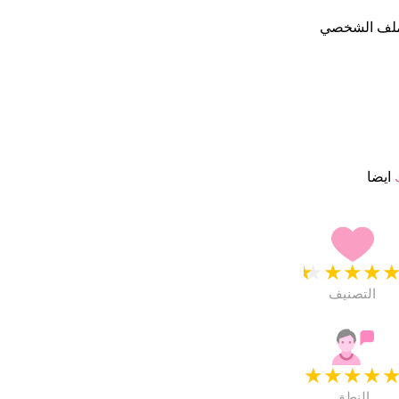
لملف الشخصي
ايضا
★
★
★
★
التصنيف
★
★
★
★
النطق