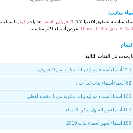
ماء مناسبة
اء مناسبة لشقيق of دنيا are:
لا
,
فريال
,
باسط
, هدايات,
كوثر
. اسماء م
Nad
,
لا
,
ندى
,
Celia
,
Diana
. عرض أسماء اكثر مناسبة.
أقسام
ا يحدث فى الفئات التالية
250 أسماء
أسماء مواليد بنات مكونة من 9 حروف
62 أسماء
أسماء بنات تبدأ ب د
100 أسماء
أسماء مواليد بنات مكونة من 1 مقطع لفظي
100 أسماء
من السهل تذكر الأسماء
189 أسماء
أشهر أسماء بنات 2019