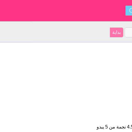
دنيا هو اسم فتاة. على موقعنا 11 الأشخاص بأسم دنيا (قدر اسمائهم ب 4.5 نجمة من 5 يبدو