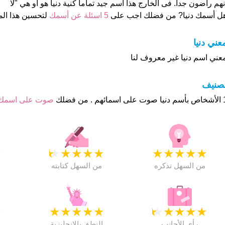
نهم راضون جدا. فى الخارج هذا أسم جيد تماما كنية دنيا هو او هي "لا
ل أسمك دنيا? من فضلك اجب على
5 اسئلة عن أسمك
لتحسين هذا ا
عني دنيا
عني اسم دنيا غير معروف لنا
تصنيف
م . من فضلك
صوت على اسمك
★
★
★
★
★
★
★
★
★
★
★
من السهل تذكره
من السهل كتابته
★
★
★
★
★
★
★
★
★
★
★
رأي الأجانب
النطق بالانجليزية