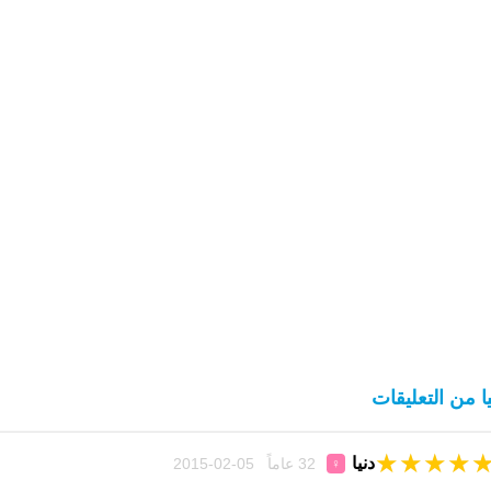
يا من التعليقات
★
★
★
★
دنيا
32 عاماً 05-02-2015
♀