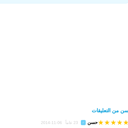
ن من التعليقات
★
★
★
★
حسن
23 عاماً 06-11-2014
♂