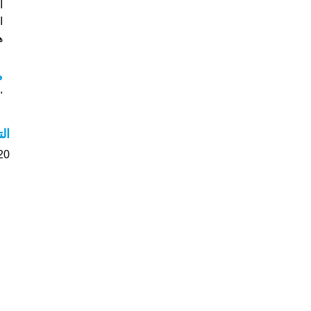
ا
ه
م
"
ال
20 الأشخاص بأسم حسن صوت على اسمائه