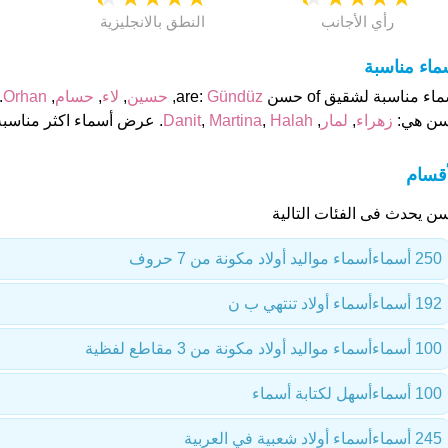
رأي الأجانب
النطق بالانجليزية
ماء مناسبة
اء مناسبة لشقيق of حسن are:
Gündüz
,
حسين
,
لاء
,
حسام
,
Orhan
.
ن هي:
زهراء
,
لمار
,
Halah
,
Martina
,
Danit
. عرض أسماء اكثر مناسبة
أقسام
ن يحدث فى الفئات التالية
250 أسماء
أسماء مواليد أولاد مكونة من 7 حروف
192 أسماء
أسماء أولاد تنتهي ب ن
100 أسماء
أسماء مواليد أولاد مكونة من 3 مقاطع لفظية
100 أسماء
أسهل لكتابة أسماء
245 أسماء
أسماء أولاد شعبية في العربية