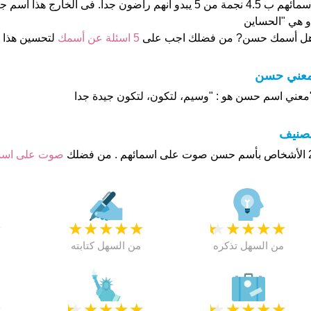
اسمائهم ب 4.5 نجمة من 5 يبدو انهم راضون جدا. فى الخارج ه
و هي "الحساين
ل أسمك حسن? من فضلك اجب على
5 اسئلة عن أسمك
لتحسين هذا
عني حسن
معني اسم حسن هو : "وسيم، لتكون، لتكون جيدة جدا
تصنيف
م . من فضلك
صوت على اس
★
★
★
★
★
★
★
★
★
★
★
من السهل تذكره
من السهل كتابته
★
★
★
★
★
★
★
★
★
★
★