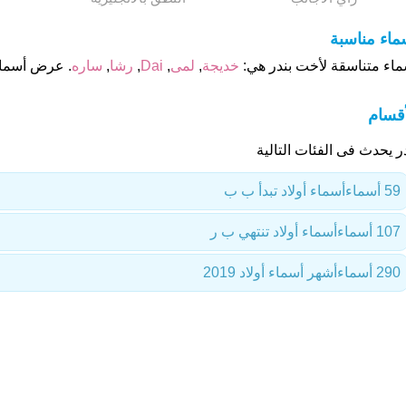
ماء مناسبة
ماء متناسقة لأخت بندر هي:
خديجة
,
لمى
,
Dai
,
رشا
,
ساره
. عرض أسماء
أقسام
ر يحدث فى الفئات التالية
59 أسماء
أسماء أولاد تبدأ ب ب
107 أسماء
أسماء أولاد تنتهي ب ر
290 أسماء
أشهر أسماء أولاد 2019