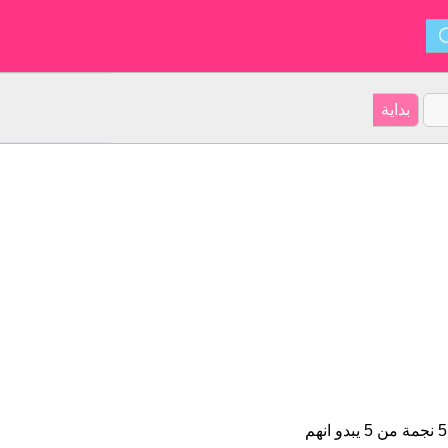
بندر هو اسم للبنين على موقعنا 3 الأشخاص بأسم بندر (قدر اسمائهم ب 5 نجمة من 5 يبدو انهم