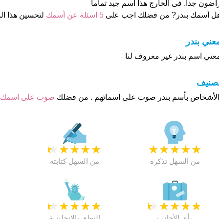
اضون جدا. فى الخارج هذا أسم جيد تماما
ل أسمك بندر? من فضلك اجب على
5 اسئلة عن أسمك
لتحسين هذا ا
عني بندر
عني اسم بندر غير معروف لنا
تصنيف
صوت على اسمك
★
★
★
★
★
★
★
★
★
★
★
من السهل تذكره
من السهل كتابته
★
★
★
★
★
★
★
★
★
★
★
رأي الأجانب
النطق بالانجليزية