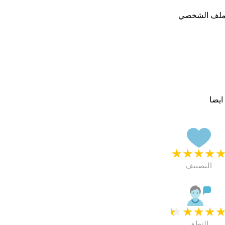
لملف الشخصي
ايضا
★
★
★
★
التصنيف
★
★
★
★
النطق