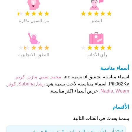
★
★
★
★
★
★
★
★
★
★
النطق
من السهل تذكره
★
★
★
★
★
★
★
★
★
★
رأي الأجانب
النطق بالانجليزية
أسماء مناسبة
اسماء مناسبة لشقيق of بسمة are:
محمد
,
تميم
,
مازن
,
كريم
,
Ptft062Ky. اسماء متناسقة لأخت بسمة هي:
رشا
,
Sabrina
,
كوثر
,
Weam
,
Nadia
. عرض أسماء اكثر مناسبة.
الأقسام
بسمة يحدث فى الفئات التالية
250 أسماء
أسماء مواليد بنات مكونة من 9 حروف