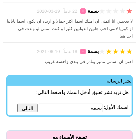
★
★
★
★
★
بسمة
22 عاماً 19-03-2020
♀
لا يعجبني انا اتمنى ان املك اسما اكثر جمالا و اريده ان يكون اسما يابانيا
او كوريا لانني احب هاتين الدولتين كثيرا و كنت اتمنى لو ولدت في
احداهما
★
★
★
★
★
بسمة
18 عاماً 10-06-2021
♀
اضن ان اسمي مميز ونادر في بلدي واحسه غريب
نشر الرسالة
هل تريد نشر تعليق أدخل اسمك واضغط التالي:
اسمك الأول:
تصفح الأسماء مع