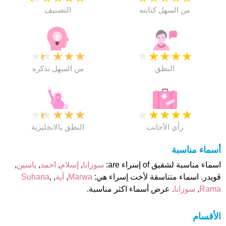
من السهل كتابته
التصنيف
★
★
★
★
★
★
★
★
★
★
النطق
من السهل تذكره
★
★
★
★
★
★
★
★
★
★
رأي الأجانب
النطق بالانجليزية
أسماء مناسبة
اسماء مناسبة لشقيق of إسراء are:
سوزانا
,
إسلام
,
احمد
,
ياسين
,
ڨويدر. اسماء متناسقة لأخت إسراء هي:
Marwa
,
آية
,
,
Suhana
Rama
,
سوزانا
. عرض أسماء اكثر مناسبة.
الأقسام