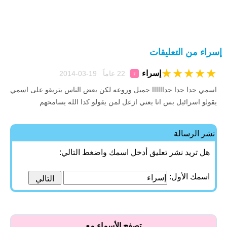
إسراء من التعليقات
★
★
★
★
★
إسراء
22 عاماً 19-03-2014
♀
اسمي جدا جدا جداااااا جميل وروعه لكن بعض الناس يتريقو على اسمي
يقولو اسرائيل بس انا يعني ازعل لمن يقولو كدا الله يسامحهم
نشر الرسالة
هل تريد نشر تعليق أدخل اسمك واضغط التالي:
اسمك الأول:
تصفح الأسماء مع