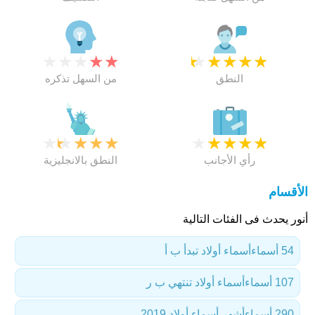
★
★
★
★
★
★
★
★
★
★
النطق
من السهل تذكره
★
★
★
★
★
★
★
★
★
★
رأي الأجانب
النطق بالانجليزية
الأقسام
أنور يحدث فى الفئات التالية
54 أسماء
أسماء أولاد تبدأ ب أ
107 أسماء
أسماء أولاد تنتهي ب ر
290 أسماء
أشهر أسماء أولاد 2019