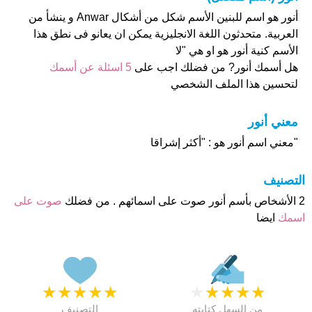
أنور هو اسم للبنين الأسم شكل من أشكال Anwar و ينشأ من
العربية. متحدثون اللغة الانجليزية يمكن ان يعانو فى نطق هذا
الأسم كنية أنور هو او هي "لا
هل أسمك أنور? من فضلك اجب على
5 اسئلة عن أسمك
لتحسين هذا الملف الشخصي
معني أنور
"معني اسم أنور هو : "أكثر إشراقا
التصنيف
2 الأشخاص بأسم أنور صوت على اسمائهم . من فضلك
صوت على
اسمك
ايضا
★
★
★
★
★
★
★
★
★
★
من السهل كتابته
التصنيف