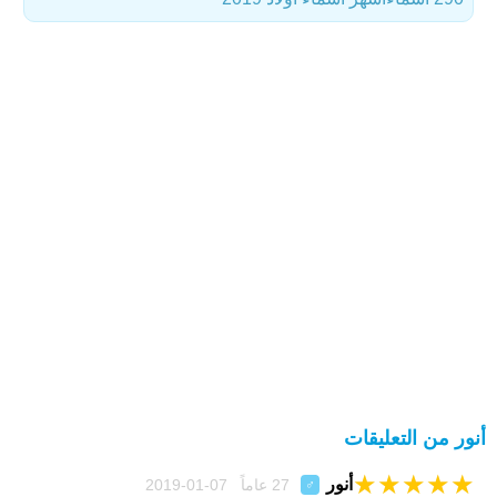
أنور من التعليقات
★
★
★
★
★
أنور
27 عاماً 07-01-2019
♂