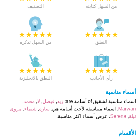
من السهل كتابته
التصنيف
★
★
★
★
★
★
★
★
★
★
النطق
من السهل تذكره
★
★
★
★
★
★
★
★
★
★
رأي الأجانب
النطق بالانجليزية
أسماء مناسبة
اسماء مناسبة لشقيق of أسامة are:
زيد
,
فيصل
,
لا
,
محمد
,
Marwan
. اسماء متناسقة لأخت أسامة هي:
سارة
,
شيماء
,
مروى
,
نيلة
,
Serena
. عرض أسماء اكثر مناسبة.
الأقسام