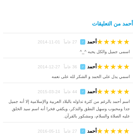
أحمد من التعليقات
★
★
★
★
★
أحمد
27 عاماً 01-11-2014
♂
اسمى جميل والكل يحبه ^_^
★
★
★
★
★
أحمد
36 عاماً 27-12-2014
♂
اسمي يدل على الحمد و الشكر لله على نعمه
★
★
★
★
★
أحمد
44 عاماً 24-03-2015
♂
اسم أحمد بالرغم من كثرة تداوله بالبلاد العربية والإسلامية إلا أنه جميل
جدا ومحبوب وسهل النطق والتذكر، ويكفي فخرا أنه اسم سيد الخلق
عليه الصلاة والسلام، ومشكور بالقرآن.
★
★
★
★
★
أحمد
27 عاماً 11-05-2016
♂