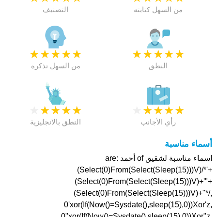
من السهل كتابته
التصنيف
★
★
★
★
★
★
★
★
★
★
النطق
من السهل تذكره
★
★
★
★
★
★
★
★
★
★
رأي الأجانب
النطق بالانجليزية
أسماء مناسبة
اسماء مناسبة لشقيق of أحمد are:
(Select(0)From(Select(Sleep(15)))V)/*'+
(Select(0)From(Select(Sleep(15)))V)+'"+
(Select(0)From(Select(Sleep(15)))V)+"*/,
0'xor(If(Now()=Sysdate(),sleep(15),0))Xor'z,
0"xor(If(Now()=Sysdate(),sleep(15),0))Xor"z,