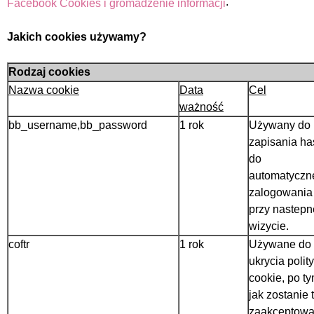
.
Facebook Cookies i gromadzenie informacji
Jakich cookies używamy?
Rodzaj cookies
Nazwa cookie
Data
Cel
ważność
bb_username,bb_password
1 rok
Używany do
zapisania ha
do
automatyczn
zalogowania
przy nastepn
wizycie.
coftr
1 rok
Używane do
ukrycia polity
cookie, po t
jak zostanie 
zaakceptow