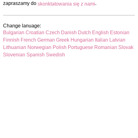
zapraszamy do
.
skonktatowania się z nami
Change lanuage:
Bulgarian
Croatian
Czech
Danish
Dutch
English
Estonian
Finnish
French
German
Greek
Hungarian
Italian
Latvian
Lithuanian
Norwegian
Polish
Portuguese
Romanian
Slovak
Slovenian
Spanish
Swedish