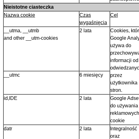
Nieistotne ciasteczka
Nazwa cookie
Czas
Cel
wygaśnięcia
__utma, __utmb
2 lata
Cookies, któ
and other __utm-cookies
Google Analy
używa do
przechowyw
informacji od
odwiedzany
__utmc
6 miesięcy
przez
użytkownika
stron.
id,IDE
2 lata
Google Adse
do używania
reklamowyc
cookie
datr
2 lata
Integralność
oraz