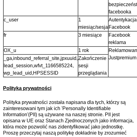
bezpieczeńs
facebooka
c_user
1
Autentykacja
miesiąc/sesja
Facebook
fr
3 miesiące
Facebook
reklama
OX_u
1 rok
Reklamowan
Justpremium
_ga,inbound_referral_site,jpxuuid,
Zakończenie
lead_session,wfvt_1166585224,
sesji
wp_lead_uid,HPSESSID
przeglądania
Polityka prywatności
Polityka prywatności została napisana dla tych, którzy są
zainteresowani tym jak ich 'Personally Identifiable
Information'(PII) są używane na naszej stronie. PII jest
opisana w UE oraz Stanach Zjednoczonych jako informacja,
która może pozwolić nas zidentyfikować jako jednostkę.
Proszę przeczytaj naszą politykę dokładnie by zrozumieć