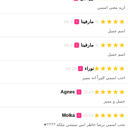
اريد معنى اسمي
★
★
★
★
★
مارفينا
3-04
♀
اسم جميل
★
★
★
★
★
مارفينا
3-04
♀
اسم جميل
★
★
★
★
★
نوراء
28-03
♀
احب اسمي كثيراً انه مميز
★
★
★
★
★
Agnes
26-03
♀
جميل و مميز
★
★
★
★
★
Molka
25-03
♀
نحب اسمي برشا خاطر امي سمتني ملكة ????♥️