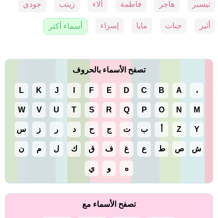
تيسير
هاجر
فاطمة
ألاء
زينب
جودي
أثير
جنات
مايا
إسراء
أسماء أكثر
تصفح الأسماء بالحروف
L
K
J
I
F
E
D
C
B
A
،
W
V
U
T
S
R
Q
P
O
N
M
Y
Z
أ
ب
ت
ج
ح
د
ر
ز
س
ش
ص
ط
ع
غ
ف
ق
ك
ل
م
ن
ه
و
ي
تصفح الأسماء مع