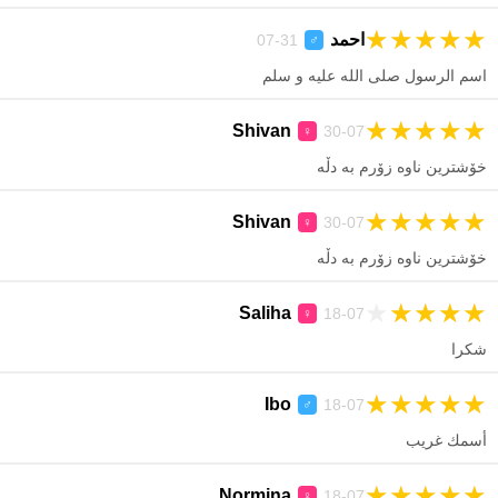
★
★
★
★
★
احمد
31-07
♂
اسم الرسول صلى الله عليه و سلم
★
★
★
★
★
Shivan
30-07
♀
خۆشترین ناوە زۆرم بە دڵە
★
★
★
★
★
Shivan
30-07
♀
خۆشترین ناوە زۆرم بە دڵە
★
★
★
★
★
Saliha
18-07
♀
شكرا
★
★
★
★
★
Ibo
18-07
♂
أسمك غريب
★
★
★
★
★
Normina
18-07
♀