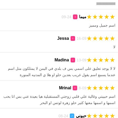
llllllllllllllllllllllll
★
★
★
★
★
ميما
24-09
♀
اسم جميل ومميز
★
★
★
★
★
Jessa
16-09
♀
لا
★
★
★
★
★
Madina
13-09
♀
لا لا يوجد تعليق على اسمي بس ف بلدي في اليمن لا يمتلكون متل اسم
عندما يسمع اسم يقول غريب بعدين حلو او هلا ي المدنيه المنورة
★
★
★
★
★
Mrinal
8-09
♀
اسم حبيبتي وغالية علي قلبي زوجتي المستقبلية هيا بعيدة عني بس انا بحب
اسمها و اسمها معنها كثير حلو زهرة لوتس او البحر
★
★
★
★
★
حبوني
24-08
♂