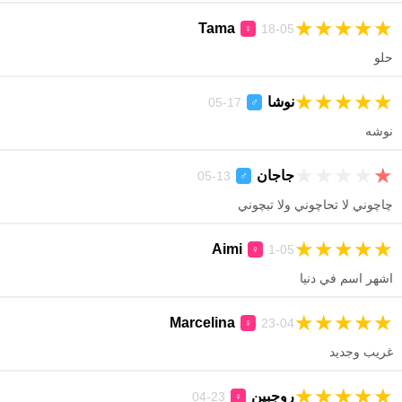
★
★
★
★
★
Tama
18-05
♀
حلو
★
★
★
★
★
نوشا
17-05
♂
نوشه
★
★
★
★
★
جاجان
13-05
♂
چاچوني لا تحاچوني ولا تبچوني
★
★
★
★
★
Aimi
1-05
♀
اشهر اسم في دنيا
★
★
★
★
★
Marcelina
23-04
♀
غريب وجديد
★
★
★
★
★
روجبين
23-04
♀