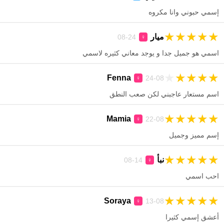
إسمي حبوني وانا مكروه
★
★
★
★
★
ميار
24-08
♀
اسمي هو جميل جدا و يوجد معاني كثيره لاسمي
★
★
★
★
★
Fenna
24-08
♀
اسم مستعار عاجبني لكن صعب النطق
★
★
★
★
★
Mamia
22-08
♀
إسم مميز وجميل
★
★
★
★
★
نبأ
14-08
♀
احب اسمي
★
★
★
★
★
Soraya
13-08
♀
أعشق إسمي كثيرا