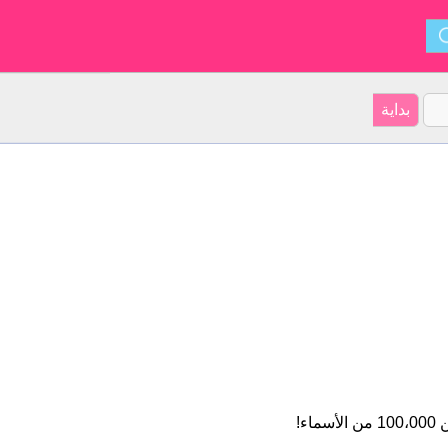
هنا سوف تجد معلومات مثيرة للاهتمام حول أكثر من 100،000 من الأسماء!