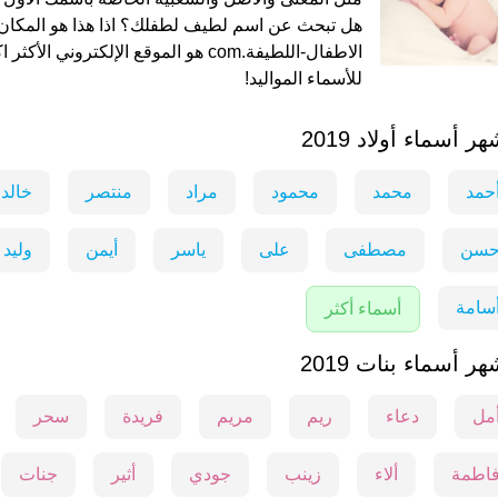
هل تبحث عن اسم لطيف لطفلك؟ اذا هذا هو المكان 
الاطفال-اللطيفة.com هو الموقع الإلكتروني ال
للأسماء المواليد!
هر أسماء أولاد 2019
حمد
محمد
محمود
مراد
منتصر
خالد
سن
مصطفى
على
ياسر
أيمن
وليد
سامة
أسماء أكثر
هر أسماء بنات 2019
مل
دعاء
ريم
مريم
فريدة
سحر
اطمة
ألاء
زينب
جودي
أثير
جنات