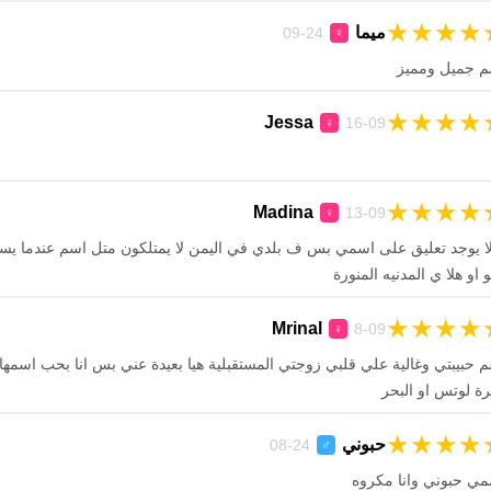
★
★
★
★
ميما
24-09
♀
م جميل ومميز
★
★
★
★
Jessa
16-09
♀
★
★
★
★
Madina
13-09
♀
لا يوجد تعليق على اسمي بس ف بلدي في اليمن لا يمتلكون متل اسم عندما ي
 او هلا ي المدنيه المنورة
★
★
★
★
Mrinal
8-09
♀
 حبيبتي وغالية علي قلبي زوجتي المستقبلية هيا بعيدة عني بس انا بحب اسمها 
ة لوتس او البحر
★
★
★
★
حبوني
24-08
♂
ي حبوني وانا مكروه