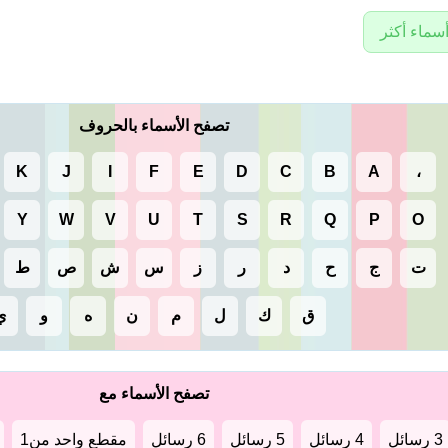
سماء أكثر
تصفح الأسماء بالحروف
K
J
I
F
E
D
C
B
A
،
Y
W
V
U
T
S
R
Q
P
O
ت
ج
ح
د
ر
ز
س
ش
ص
ط
ق
ك
ل
م
ن
ه
و
ي
تصفح الأسماء مع
3 رسائل
4 رسائل
5 رسائل
6 رسائل
مقطع واحد من1