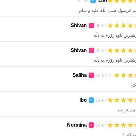
★
★
★
★
احمد
31-07
♂
 الرسول صلى الله عليه و سلم
★
★
★
★
Shivan
30-07
♀
ترین ناوە زۆرم بە دڵە
★
★
★
★
Shivan
30-07
♀
ترین ناوە زۆرم بە دڵە
★
★
★
★
Saliha
18-07
♀
را
★
★
★
★
Ibo
18-07
♂
مك غريب
★
★
★
★
Normina
18-07
♀
ه كثيرا