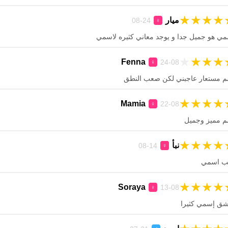
★
★
★
★
ميار
24-08
♀
ي هو جميل جدا و يوجد معاني كثيره لاسمي
★
★
★
★
Fenna
24-08
♀
م مستعار عاجبني لكن صعب النطق
★
★
★
★
Mamia
22-08
♀
م مميز وجميل
★
★
★
★
نبأ
14-08
♀
ب اسمي
★
★
★
★
Soraya
13-08
♀
شق إسمي كثيرا