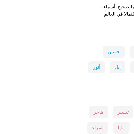
الصحيح. أسماء-
أكثر اكتمالا في العالم
حسين
إياد
أنور
تيسير
هاجر
مايا
إسراء