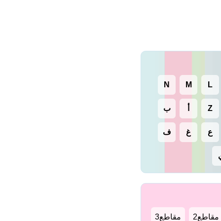
N
M
L
Z
أ
ب
ع
غ
ف
مقاطع2
مقاطع3